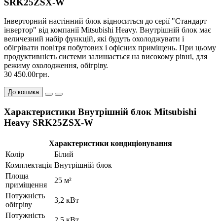
SRK25ZSX-W
Інверторний настінний блок відноситься до серії "Стандарт
інвертор" від компанії Mitsubishi Heavy. Внутрішній блок має
величезний набір функцій, які будуть охолоджувати і
обігрівати повітря побутових і офісних приміщень. При цьому
продуктивність системи залишається на високому рівні, для
режиму охолодження, обігріву.
30 450.00грн.
До кошика
Характеристики Внутрішній блок Mitsubishi
Heavy SRK25ZSX-W
Характеристики кондиціонування
Колір
Білий
Комплектація
Внутрішній блок
Площа
25 м²
приміщення
Потужність
3,2 кВт
обігріву
Потужність
2.5 кВт