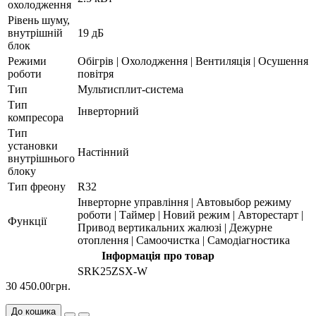
охолодження
Рівень шуму,
внутрішній
19 дБ
блок
Режими
Обігрів | Охолодження | Вентиляція | Осушення
роботи
повітря
Тип
Мультисплит-система
Тип
Інверторний
компресора
Тип
установки
Настінний
внутрішнього
блоку
Тип фреону
R32
Інверторне управління | Автовыбор режиму
роботи | Таймер | Новий режим | Авторестарт |
Функції
Привод вертикальних жалюзі | Дежурне
отоплення | Самоочистка | Самодіагностика
Інформація про товар
SRK25ZSX-W
30 450.00грн.
До кошика