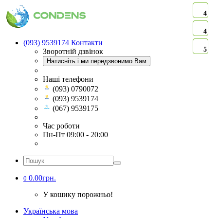
4
4
4
4
4
4
4
4
4
4
(093) 9539174
Контакти
5
5
5
5
5
Зворотній дзвінок
Натисніть і ми передзвонимо Вам
Наші телефони
(093) 0790072
(093) 9539174
(067) 9539175
Час роботи
Пн-Пт 09:00 - 20:00
0.00грн.
0
У кошику порожньо!
Українська мова