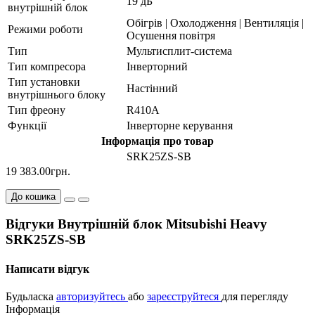
19 дБ
внутрішній блок
Обігрів | Охолодження | Вентиляція |
Режими роботи
Осушення повітря
Тип
Мультисплит-система
Тип компресора
Інверторний
Тип установки
Настінний
внутрішнього блоку
Тип фреону
R410А
Функції
Інверторне керування
Інформація про товар
SRK25ZS-SB
19 383.00грн.
До кошика
Відгуки Внутрішній блок Mitsubishi Heavy
SRK25ZS-SB
Написати відгук
Будьласка
авторизуйтесь
або
зареєструйтеся
для перегляду
Інформація