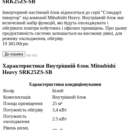
SRK25ZS-SB
Інверторний настінний блок відноситься до серії "Стандарт
інвертор" від компанії Mitsubishi Heavy. Внутрішній блок має
величезний набір функцій, які будуть охолоджувати і
обігрівати повітря побутових і офісних приміщень. При цьому
продуктивність системи залишається на високому рівні, для
режиму охолодження, обігріву.
19 383.00грн.
До кошика
Характеристики Внутрішній блок Mitsubishi
Heavy SRK25ZS-SB
Характеристики кондиціонування
Колір
Білий
Комплектація
Внутрішній блок
Площа приміщення
25 м²
Потужність обігріву
3,4 кВт
Потужність
2.5 кВт
охолодження
Рівень шуму,