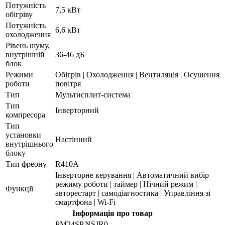
Потужність
7,5 кВт
обігріву
Потужність
6,6 кВт
охолодження
Рівень шуму,
внутрішній
36-46 дБ
блок
Режими
Обігрів | Охолодження | Вентиляція | Осушення
роботи
повітря
Тип
Мультисплит-система
Тип
Інверторний
компресора
Тип
установки
Настінний
внутрішнього
блоку
Тип фреону
R410А
Інверторне керування | Автоматичний вибір
режиму роботи | таймер | Нічний режим |
Функції
авторестарт | самодіагностика | Управління зі
смартфона | Wi-Fi
Інформація про товар
PM24SP.NSJR0