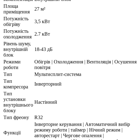
Площа
27 м²
приміщення
Потужність
3,5 кВт
обігріву
Потужність
2.7 кВт
охолодження
Рівень шуму,
внутрішній
18-43 дБ
блок
Режими
Обігрів | Охолодження | Вентиляція | Осушення
роботи
повітря
Тип
Мультисплит-система
Тип
Інверторний
компресора
Тип
установки
Настінний
внутрішнього
блоку
Тип фреону
R32
Інверторне керування | Автоматичний вибір
режиму роботи | таймер | Нічний режим |
Функції
авторестарт | Чергове опалення |