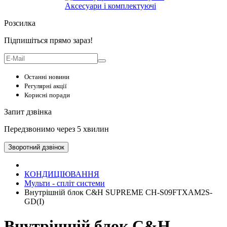
Аксесуари і комплектуючі
Розсилка
Підпишіться прямо зараз!
Останні новини
Регулярні акції
Корисні поради
Запит дзвінка
Передзвонимо через 5 хвилин
Зворотний дзвінок
КОНДИЦІЮВАННЯ
Мульти - спліт системи
Внутрішній блок C&H SUPREME CH-S09FTXAM2S-
GD(I)
Внутрішній блок C&H