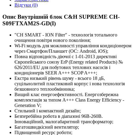
Відгуки (0)
Опис Внутрішній блок C&H SUPREME CH-
S09FTXAM2S-GD(I)
"CH SMART - ION Filter" - технологія тотального
очищення повітря нового покоління;
Wi-Fi модуль для можливості управління кондиціонером
через Смартфон/Планшет (ОС: Android, iOS);
Повна відповідність діючої c 1-01-2013 директиві
Європейського союзу ErP (Energy related Products) №
626/2011/EU для побутових теплових насосів і
кондиціонерів SEER A+++ SCOP A+++;
Екстра низький рівень шуму - всього 18 дБ,
суцільнолитий пластиковий корпус і нова технологія
безшовного теплообмінника;
Вищий клас енергоефективності. Енергозбережна
комплектація за типом A+++ Class Energy Efficiency -
Generation V;
Стильний і компактний дизайн;
Безперебійна робота в діапазоні 96В-260В.
Інноваційний, малогабаритний трансформатор;
Багатошвидкісний вентилятор;
Підвищений ресурс роботи;