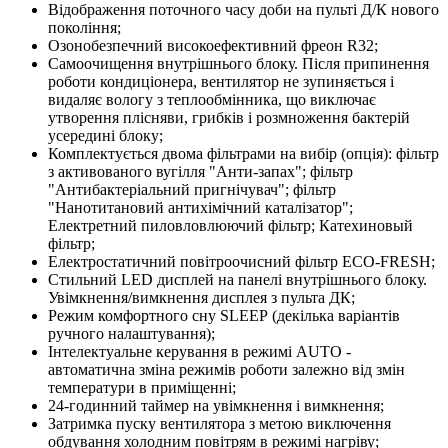
Відображення поточного часу доби на пульті Д/К нового
покоління;
Озонобезпечний високоефективний фреон R32;
Самоочищення внутрішнього блоку. Після припинення
роботи кондиціонера, вентилятор не зупиняється і
видаляє вологу з теплообмінника, що виключає
утворення плісняви, грибків і розмноження бактерій
усередині блоку;
Комплектується двома фільтрами на вибір (опція): фільтр
з активованого вугілля "Анти-запах"; фільтр
"Антибактеріальний пригнічувач"; фільтр
"Нанотитановий антихімічний каталізатор";
Електретний пиловловлюючий фільтр; Катехиновый
фільтр;
Електростатичний повітроочисний фільтр ЕСО-FRESH;
Стильний LED дисплей на панелі внутрішнього блоку.
Увімкнення/вимкнення дисплея з пульта ДК;
Режим комфортного сну SLЕЕР (декілька варіантів
ручного налаштування);
Інтелектуальне керування в режимі AUTO -
автоматична зміна режимів роботи залежно від змін
температури в приміщенні;
24-годинний таймер на увімкнення і вимкнення;
Затримка пуску вентилятора з метою виключення
обдування холодним повітрям в режимі нагріву;