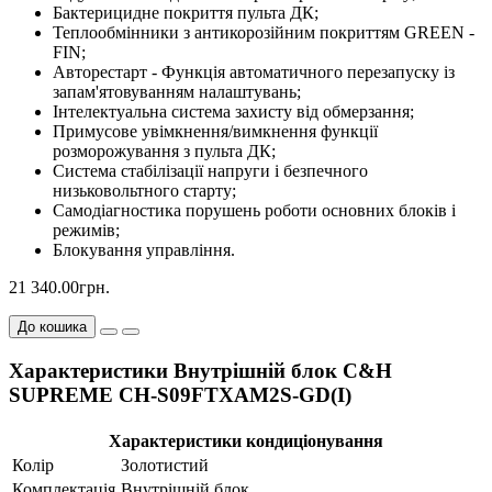
Бактерицидне покриття пульта ДК;
Теплообмінники з антикорозійним покриттям GREEN -
FIN;
Авторестарт - Функція автоматичного перезапуску із
запам'ятовуванням налаштувань;
Інтелектуальна система захисту від обмерзання;
Примусове увімкнення/вимкнення функції
розморожування з пульта ДК;
Система стабілізації напруги і безпечного
низьковольтного старту;
Самодіагностика порушень роботи основних блоків і
режимів;
Блокування управління.
21 340.00грн.
До кошика
Характеристики Внутрішній блок C&H
SUPREME CH-S09FTXAM2S-GD(I)
Характеристики кондиціонування
Колір
Золотистий
Комплектація
Внутрішній блок