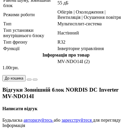
Рівень шуму, зовнішній
55 дБ
блок
Обігрів | Охолодження |
Режими роботи
Вентиляція | Осушення повітря
Тип
Мультисплит-система
Тип установки
Настінний
внутрішнього блоку
Тип фреону
R32
Функції
Інверторне управління
Інформація про товар
MV-NDO14I (2)
1.00грн.
До кошика
Відгуки Зовнішній блок NORDIS DC Inverter
MV-NDO14I
Написати відгук
Будьласка
авторизуйтесь
або
зареєструйтеся
для перегляду
Інформація