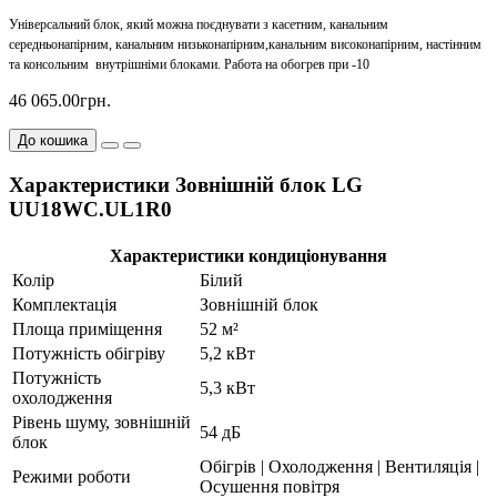
Універсальний блок, який можна поєднувати з касетним, канальним
середньонапірним, канальним низьконапірним,канальним високонапірним, настінним
та консольним внутрішніми блоками. Работа на обогрев при -10
46 065.00грн.
До кошика
Характеристики Зовнішній блок LG
UU18WC.UL1R0
Характеристики кондиціонування
Колір
Білий
Комплектація
Зовнішній блок
Площа приміщення
52 м²
Потужність обігріву
5,2 кВт
Потужність
5,3 кВт
охолодження
Рівень шуму, зовнішній
54 дБ
блок
Обігрів | Охолодження | Вентиляція |
Режими роботи
Осушення повітря