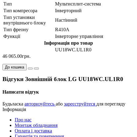
Тип
Мультисплит-система
Тип компресора
Інверторний
Тип установки
Настінний
внутрішнього блоку
Тип фреону
R410А
Функції
Інверторне управління
Інформація про товар
UU18WC.UL1R0
46 065.00грн.
До кошика
Відгуки Зовнішній блок LG UU18WC.UL1R0
Написати відгук
Будьласка
авторизуйтесь
або
зареєструйтеся
для перегляду
Інформація
Про нас
Монтаж обладнання
Оплата і доставка
Гарантія та повернення