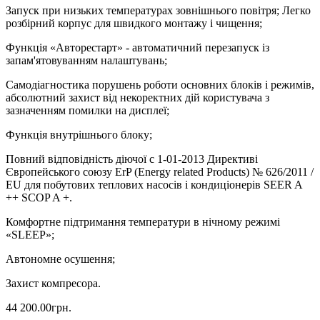
Запуск при низьких температурах зовнішнього повітря; Легко
розбірний корпус для швидкого монтажу і чищення;
Функція «Авторестарт» - автоматичний перезапуск із
запам'ятовуванням налаштувань;
Самодіагностика порушень роботи основних блоків і режимів,
абсолютний захист від некоректних дій користувача з
зазначенням помилки на дисплеї;
Функція внутрішнього блоку;
Повний відповідність діючої c 1-01-2013 Директиві
Європейського союзу ErP (Energy related Products) № 626/2011 /
EU для побутових теплових насосів і кондиціонерів SEER A
++ SCOP A +.
Комфортне підтримання температури в нічному режимі
«SLEEP»;
Автономне осушення;
Захист компресора.
44 200.00грн.