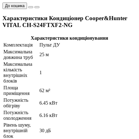
До кошика
Характеристики Кондиціонер Cooper&Hunter
VITAL CH-S24FTXF2-NG
Характеристики кондиціонування
Комплектація
Пульт ДУ
Максимальна
25 м
довжина труб
Максимальна
кількість
1
внутрішніх
блоків
Площа
62 м²
приміщення
Потужність
6.45 кВт
обігріву
Потужність
6.16 кВт
охолодження
Рівень шуму,
внутрішній
30 дБ
блок