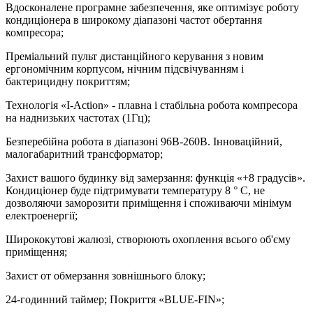
Вдосконалене програмне забезпечення, яке оптимізує роботу
кондиціонера в широкому діапазоні частот обертання
компресора;
Преміальний пульт дистанційного керування з новим
ергономічним корпусом, нічним підсвічуванням і
бактерицидну покриттям;
Технологія «I-Action» - плавна і стабільна робота компресора
на наднизьких частотах (1Гц);
Безперебійна робота в діапазоні 96В-260В. Інноваційний,
малогабаритний трансформатор;
Захист вашого будинку від замерзання: функція «+8 градусів».
Кондиціонер буде підтримувати температуру 8 ° С, не
дозволяючи заморозити приміщення і споживаючи мінімум
електроенергії;
Ширококутові жалюзі, створюють охоплення всього об'єму
приміщення;
Захист oт обмерзання зовнішнього блоку;
24-годинний таймер; Покриття «BLUE-FIN»;