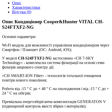
Опис
Характеристики
Відгуки (0)
Опис Кондиціонер Cooper&Hunter VITAL CH-
S24FTXF2-NG
Основні параметри:
Wi-Fi модуль для можливості управління кондиціонером через
Смартфон / Планшет (ОС: Android, iOS);
У моделі
CH-S24FTXF2-NG
застосована «CH 7-SKY
Technology» - комплексна система фільтрації на основі семи
фільтрів широкого спектру дії;
«CH SMART-ION Filter» - технологія тотальної очищення
повітря нового покоління;
Робота від -15 ° С до + 48 ° С на охолодження і від -15 ° С до +
24 ° С на обігрів;
Преміальна енергозберігаюча комплектація GENERATON V
(підвищений контроль якості збірки і матеріалів);