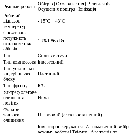
Обігрів | Охолодження | Вентиляція |
Режими роботи
Осушення повітря | Іонізація
Робочий
діапазон
- 15°С + 43°С
температур
Споживана
потужність
1.76/1.86 кВт
охолодження/
обігрів
Тип
Спліт-система
Тип компресора
Інверторний
Тип установки
внутрішнього
Настінний
блоку
Тип фреону
R32
Ультрафіолетове
очищення
Немає
повітря
Фільтри
тонкого
Плазмовий (електростатичний)
очищення
Інверторне керування | Автоматичний вибір
режиму роботи | Таймер | Адаптація до