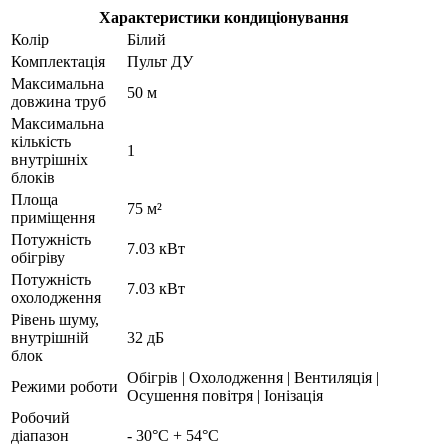
Характеристики кондиціонування
Колір
Білий
Комплектація
Пульт ДУ
Максимальна
50 м
довжина труб
Максимальна
кількість
1
внутрішніх
блоків
Площа
75 м²
приміщення
Потужність
7.03 кВт
обігріву
Потужність
7.03 кВт
охолодження
Рівень шуму,
внутрішній
32 дБ
блок
Обігрів | Охолодження | Вентиляція |
Режими роботи
Осушення повітря | Іонізація
Робочий
діапазон
- 30°С + 54°С