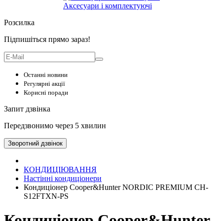
Аксесуари і комплектуючі
Розсилка
Підпишіться прямо зараз!
Останні новини
Регулярні акції
Корисні поради
Запит дзвінка
Передзвонимо через 5 хвилин
Зворотний дзвінок
КОНДИЦІЮВАННЯ
Настінні кондиціонери
Кондиціонер Cooper&Hunter NORDIC PREMIUM CH-
S12FTXN-PS
Кондиціонер Cooper&Hunter