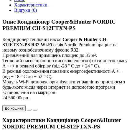
Характеристики
Відгуки (0)
Опис Кондиціонер Cooper&Hunter NORDIC
PREMIUM CH-S12FTXN-PS
Кондиціонер тепловий насос
Cooper & Hunter CH-
S12FTXN-PS R32 Wi-Fi
серія Nordic Premium працює на
новому озонобезпечному фреоне R32.
Призначений для приміщень площею до 35 м².
Тепловий насос працює з високою енергоефективністю класу
A +++ в режимі обігріву (від -28 ° С до + 24 ° С).
В режимі охолодження показник енергоефективності A ++
(від + 18 ° С до + 52 ° С).
Модуль Wi-Fi дозволяє організувати управління пристроєм з
будь-якого місця через інтернет за допомогою програми
встановленої на смартфон.
24 560.00грн.
До кошика
Характеристики Кондиціонер Cooper&Hunter
NORDIC PREMIUM CH-S12FTXN-PS