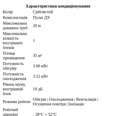
Характеристики кондиціонування
Колір
Сріблястий
Комплектація
Пульт ДУ
Максимальна
20 м
довжина труб
Максимальна
кількість
1
внутрішніх
блоків
Площа
35 м²
приміщення
Потужність
3.90 кВт
обігріву
Потужність
3.52 кВт
охолодження
Рівень шуму,
внутрішній
19 дБ
блок
Обігрів | Охолодження | Вентиляція |
Режими роботи
Осушення повітря | Іонізація
Робочий
діапазон
- 28°С + 52°С