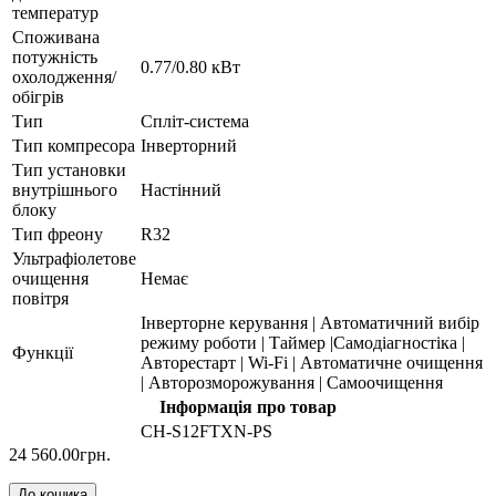
температур
Споживана
потужність
0.77/0.80 кВт
охолодження/
обігрів
Тип
Спліт-система
Тип компресора
Інверторний
Тип установки
внутрішнього
Настінний
блоку
Тип фреону
R32
Ультрафіолетове
очищення
Немає
повітря
Інверторне керування | Автоматичний вибір
режиму роботи | Таймер |Cамодіагностіка |
Функції
Авторестарт | Wi-Fi | Автоматичне очищення
| Авторозморожування | Самоочищення
Інформація про товар
CH-S12FTXN-PS
24 560.00грн.
До кошика