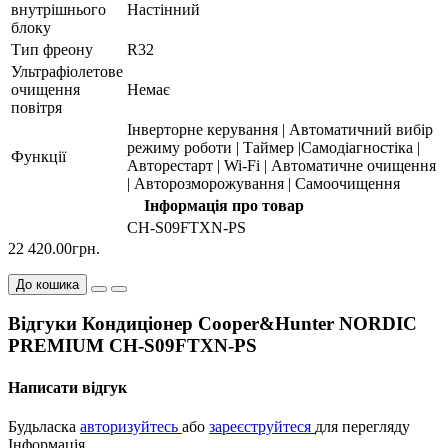
внутрішнього
Настінний
блоку
Тип фреону
R32
Ультрафіолетове
очищення
Немає
повітря
Інверторне керування | Автоматичний вибір
режиму роботи | Таймер |Cамодіагностіка |
Функції
Авторестарт | Wi-Fi | Автоматичне очищення
| Авторозморожування | Самоочищення
Інформація про товар
CH-S09FTXN-PS
22 420.00грн.
До кошика
Відгуки Кондиціонер Cooper&Hunter NORDIC
PREMIUM CH-S09FTXN-PS
Написати відгук
Будьласка
авторизуйтесь
або
зареєструйтеся
для перегляду
Інформація