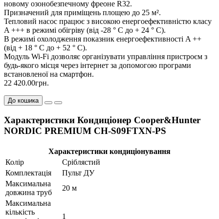
новому озонобезпечному фреоне R32.
Призначений для приміщень площею до 25 м².
Тепловий насос працює з високою енергоефективністю класу
A +++ в режимі обігріву (від -28 ° С до + 24 ° С).
В режимі охолодження показник енергоефективності A ++
(від + 18 ° С до + 52 ° С).
Модуль Wi-Fi дозволяє організувати управління пристроєм з
будь-якого місця через інтернет за допомогою програми
встановленої на смартфон.
22 420.00грн.
До кошика
Характеристики Кондиціонер Cooper&Hunter
NORDIC PREMIUM CH-S09FTXN-PS
Характеристики кондиціонування
Колір
Сріблястий
Комплектація
Пульт ДУ
Максимальна
20 м
довжина труб
Максимальна
кількість
1