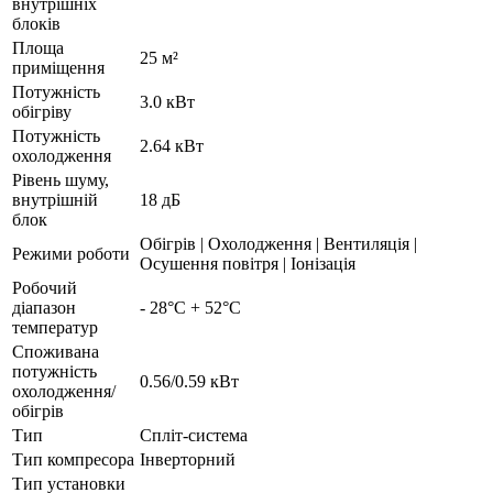
внутрішніх
блоків
Площа
25 м²
приміщення
Потужність
3.0 кВт
обігріву
Потужність
2.64 кВт
охолодження
Рівень шуму,
внутрішній
18 дБ
блок
Обігрів | Охолодження | Вентиляція |
Режими роботи
Осушення повітря | Іонізація
Робочий
діапазон
- 28°С + 52°С
температур
Споживана
потужність
0.56/0.59 кВт
охолодження/
обігрів
Тип
Спліт-система
Тип компресора
Інверторний
Тип установки