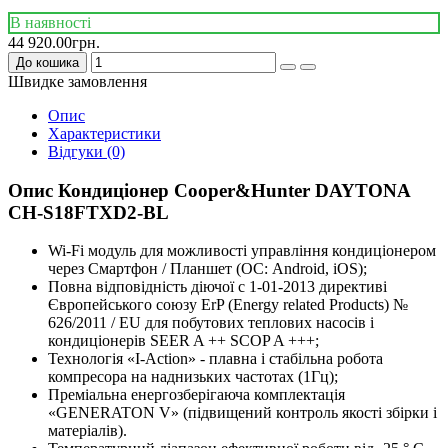
В наявності
44 920.00грн.
До кошика
Швидке замовлення
Опис
Характеристики
Відгуки (0)
Опис Кондиціонер Cooper&Hunter DAYTONA
CH-S18FTXD2-BL
Wi-Fi модуль для можливості управління кондиціонером
через Смартфон / Планшет (ОС: Android, iOS);
Повна відповідність діючої c 1-01-2013 директиві
Європейського союзу ErP (Energy related Products) №
626/2011 / EU для побутових теплових насосів і
кондиціонерів SEER A ++ SCOP A +++;
Технологія «I-Action» - плавна і стабільна робота
компресора на наднизьких частотах (1Гц);
Преміальна енергозберігаюча комплектація
«GENERATON V» (підвищений контроль якості збірки і
матеріалів).