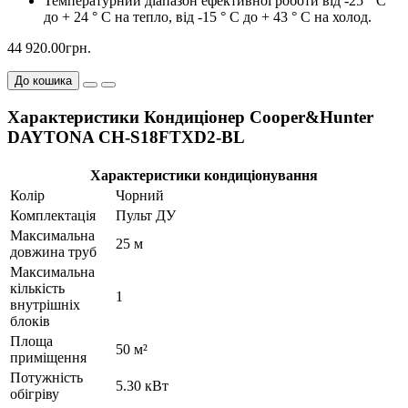
Температурний діапазон ефективної роботи від -25 ° C
до + 24 ° C на тепло, від -15 ° C до + 43 ° C на холод.
44 920.00грн.
До кошика
Характеристики Кондиціонер Cooper&Hunter
DAYTONA CH-S18FTXD2-BL
Характеристики кондиціонування
Колір
Чорний
Комплектація
Пульт ДУ
Максимальна
25 м
довжина труб
Максимальна
кількість
1
внутрішніх
блоків
Площа
50 м²
приміщення
Потужність
5.30 кВт
обігріву