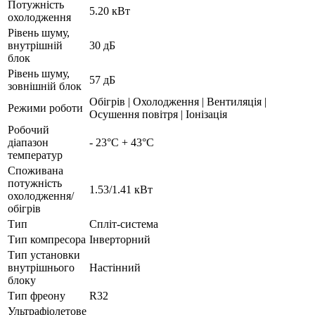
Потужність
5.20 кВт
охолодження
Рівень шуму,
внутрішній
30 дБ
блок
Рівень шуму,
57 дБ
зовнішній блок
Обігрів | Охолодження | Вентиляція |
Режими роботи
Осушення повітря | Іонізація
Робочий
діапазон
- 23°С + 43°С
температур
Споживана
потужність
1.53/1.41 кВт
охолодження/
обігрів
Тип
Спліт-система
Тип компресора
Інверторний
Тип установки
внутрішнього
Настінний
блоку
Тип фреону
R32
Ультрафіолетове