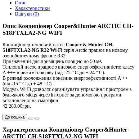
Опис
Характеристики
Відгуки (0)
Опис Кондиціонер Cooper&Hunter ARCTIC CH-
S18FTXLA2-NG WIFI
Кондиціонер тепловий насос
Cooper & Hunter CH-
S18FTXLA2-NG R32 Wi-Fi
серія Arctic працює на новому
озонобезпечному фреоне R32.
Призначений для приміщень площею до 50 м².
Тепловий насос працює з високою енергоефективністю класу
A +++ в режимі обігріву (від -25 ° С до + 24 ° С).
В режимі охолодження показник енергоефективності A ++
(від -15 ° С до + 48 ° С).
Модуль Wi-Fi дозволяє організувати управління пристроєм з
будь-якого місця через інтернет за допомогою програми
встановленої на смартфон.
42 280.00грн.
До кошика
Характеристики Кондиціонер Cooper&Hunter
ARCTIC CH-S18FTXLA2-NG WIFI