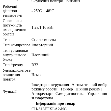
Осушення повітря | Іонізація
Робочий
діапазон
- 25°С + 48°С
температур
Споживана
потужність
1.28/1.16 кВт
охолодження/
обігрів
Тип
Спліт-система
Тип компресора
Інверторний
Тип установки
внутрішнього
Настінний
блоку
Тип фреону
R32
Ультрафіолетове
очищення
Немає
повітря
Інверторне керування | Автоматичний вибір
режиму роботи | Таймер | Нічний режим |
Функції
Авторестарт | Самодіагностика | Управління
зі смартфона
Інформація про товар
CH-S18FTXLA2-NG