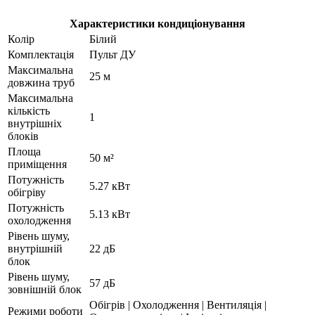
Характеристики кондиціонування
Колір
Білий
Комплектація
Пульт ДУ
Максимальна
25 м
довжина труб
Максимальна
кількість
1
внутрішніх
блоків
Площа
50 м²
приміщення
Потужність
5.27 кВт
обігріву
Потужність
5.13 кВт
охолодження
Рівень шуму,
внутрішній
22 дБ
блок
Рівень шуму,
57 дБ
зовнішній блок
Обігрів | Охолодження | Вентиляція |
Режими роботи