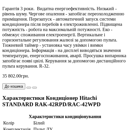
Гарантія 3 роки. Видатна енергоефективність. Низький -
рівень шуму. Чергове опалення - запобігає переохолодженню
приміщення. Перезапуск - автоматичний запуск системи
кондиціонера після перебоїв в електроживленні. Підвищена
потужність - робота на максимальній потужності. Еко -
обмежує споживання електроенергії. Вертикальне і
горизонтальне регулювання жалюзі за допомогою пульта.
Тижневий таймер - установка часу увімкн і вимкн
кондиціонера. Інформація - на дисплеї виводяться значення
температури, енергоспоживання, аварії. Просушка випарника
запобігає появі цвілі. Керування за допомогою дистанційного
пульта керування. R-32.
35 802.00грн.
До кошика
Характеристики Кондиціонер Hitachi
STANDARD RAK-42RPD/RAC-42WPD
Характеристики кондиціонування
Колір
Білий
Комплектація
Пульт ДУ