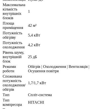
Максимальна
кількість
1
внутрішніх
блоків
Площа
42 м²
приміщення
Потужність
5,4 кВт
обігріву
Потужність
4,2 кВт
охолодження
Рівень шуму,
внутрішній
25 дБ
блок
Режими
Обігрів | Охолодження | Вентиляція |
роботи
Осушення повітря
Споживана
потужність
1,7/1,7 кВт
охолодження/
обігрів
Тип
Спліт-система
Тип
HITACHI
компресора