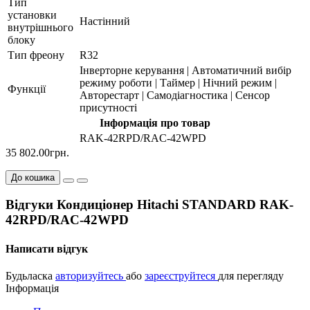
Тип
установки
Настінний
внутрішнього
блоку
Тип фреону
R32
Інверторне керування | Автоматичний вибір
режиму роботи | Таймер | Нічний режим |
Функції
Авторестарт | Самодіагностика | Сенсор
присутності
Інформація про товар
RAK-42RPD/RAC-42WPD
35 802.00грн.
До кошика
Відгуки Кондиціонер Hitachi STANDARD RAK-
42RPD/RAC-42WPD
Написати відгук
Будьласка
авторизуйтесь
або
зареєструйтеся
для перегляду
Інформація