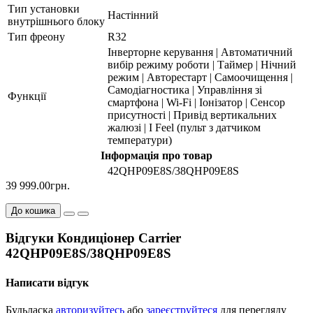
Тип установки
Настінний
внутрішнього блоку
Тип фреону
R32
Інверторне керування | Автоматичний
вибір режиму роботи | Таймер | Нічний
режим | Авторестарт | Cамоочищення |
Cамодіагностика | Управління зі
Функції
смартфона | Wi-Fi | Іонізатор | Сенсор
присутності | Привід вертикальних
жалюзі | I Feel (пульт з датчиком
температури)
Інформація про товар
42QHP09E8S/38QHP09E8S
39 999.00грн.
До кошика
Відгуки Кондиціонер Carrier
42QHP09E8S/38QHP09E8S
Написати відгук
Будьласка
авторизуйтесь
або
зареєструйтеся
для перегляду