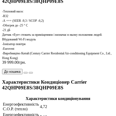
42QHP09E8S/38QHP09E8S
-Тепловий насос
-R32
-А +++ (SEER -9,3 / SCOP -6,2)
-Обогрев до -25 ° С
-21 дБ
Датчик «Eye» стежить за приміщенням і визначає в ньому положення людей.
Вбудований Wi-Fi модуль
-Іонізатор повітря
-Eurovent
-Виробництво Китай (Century Carrier Residential Air-conditioning Equipment Co., Ltd.,
Hong Kong)
39 999.00грн.
До кошика
Характеристики Кондиціонер Carrier
42QHP09E8S/38QHP09E8S
Характеристики кондиціонування
Енергоефективність
4,72
C.O.P. (тепло)
Енергоефективність