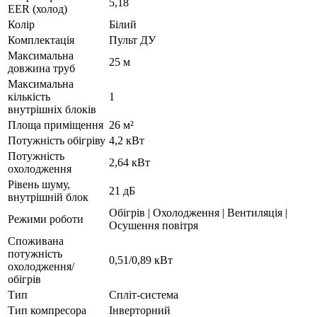
5,18
EER (холод)
Колір
Білий
Комплектація
Пульт ДУ
Максимальна
25 м
довжина труб
Максимальна
кількість
1
внутрішніх блоків
Площа приміщення
26 м²
Потужність обігріву
4,2 кВт
Потужність
2,64 кВт
охолодження
Рівень шуму,
21 дБ
внутрішній блок
Обігрів | Охолодження | Вентиляція |
Режими роботи
Осушення повітря
Споживана
потужність
0,51/0,89 кВт
охолодження/
обігрів
Тип
Спліт-система
Тип компресора
Інверторний