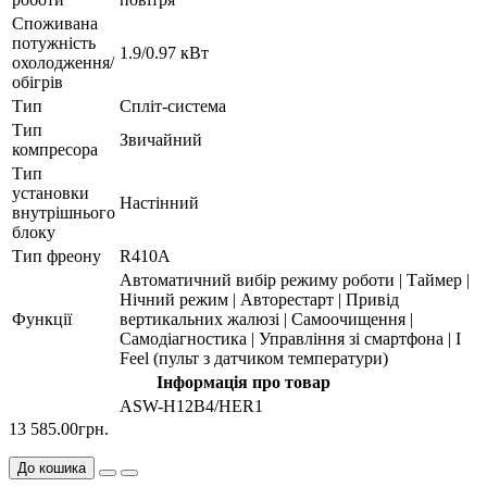
Споживана
потужність
1.9/0.97 кВт
охолодження/
обігрів
Тип
Спліт-система
Тип
Звичайний
компресора
Тип
установки
Настінний
внутрішнього
блоку
Тип фреону
R410А
Автоматичний вибір режиму роботи | Таймер |
Нічний режим | Авторестарт | Привід
Функції
вертикальних жалюзі | Самоочищення |
Самодіагностика | Управління зі смартфона | I
Feel (пульт з датчиком температури)
Інформація про товар
ASW-H12B4/HER1
13 585.00грн.
До кошика