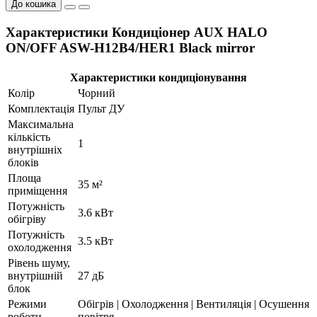
До кошика
Характеристики Кондиціонер AUX HALO
ON/OFF ASW-H12B4/HER1 Black mirror
Характеристики кондиціонування
Колір
Чорний
Комплектація
Пульт ДУ
Максимальна
кількість
1
внутрішніх
блоків
Площа
35 м²
приміщення
Потужність
3.6 кВт
обігріву
Потужність
3.5 кВт
охолодження
Рівень шуму,
внутрішній
27 дБ
блок
Режими
Обігрів | Охолодження | Вентиляція | Осушення
роботи
повітря