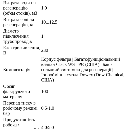
Витрата води на
регенерацію
1,0
(об'єм стоків), м3
Витрата солі на
10...12,5
регенерацію, кг
Діаметр
підключення
1"
трубопроводів
Електроживлення,
230
В
Корпус фільтра | Багатофункціональний
клапан Clack WS1 РЄ (США) | Бак з
Комплектація
сольовий системою для регенерації |
Іонообмінна смола Dowex (Dow Chemical,
США)
Обсяг
фільтруючого
100
матеріалу
Перепад тиску в
робочому режимі,
0,5-1,0
бар
Продуктивність
робоча /
4,0/5,0