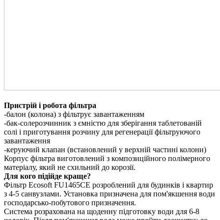
Пристрій і робота фільтра
-балон (колона) з фільтрує завантаженням
-бак-солерозчинник з ємністю для зберігання таблетованій
солі і приготування розчину для регенерації фільтруючого
завантаження
-керуючий клапан (встановлений у верхній частині колони)
Корпус фільтра виготовлений з композиційного полімерного
матеріалу, який не схильний до корозії.
Для кого підійде краще?
Фільтр Ecosoft FU1465CE розроблений для будинків і квартир
з 4-5 санвузлами. Установка призначена для пом'якшення води
господарсько-побутового призначення.
Система розрахована на щоденну підготовку води для 6-8