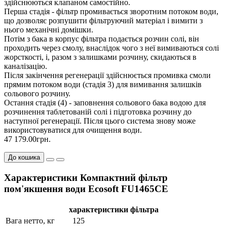
здійснюються клапаном самостійно.
Перша стадія - фільтр промивається зворотним потоком води,
що дозволяє розпушити фільтруючий матеріал і вимити з
нього механічні домішки.
Потім з бака в корпус фільтра подається розчин солі, він
проходить через смолу, внаслідок чого з неї вимиваються солі
жорсткості, і, разом з залишками розчину, скидаються в
каналізацію.
Після закінчення регенерації здійснюється промивка смоли
прямим потоком води (стадія 3) для вимивання залишків
сольового розчину.
Остання стадія (4) - заповнення сольового бака водою для
розчинення таблетованій солі і підготовка розчину до
наступної регенерації. Після цього система знову може
використовуватися для очищення води.
47 179.00грн.
До кошика
Характеристики Компактний фільтр
пом'якшення води Ecosoft FU1465CE
характеристики фільтра
Вага нетто, кг
125