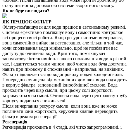
чоловік. Після пом'якшення вода може пройти доочистку до
стану питної за допомогою системи зворотного осмосу.
Як це буде виглядати?
ЯК ПРАЦЮЄ ФІЛЬТР
Фільтр-пом'якшувач для води працює в автономному режимі.
Система ефективно пом'якшує воду і самостійно контролює
всі процеси своєї роботи. Якщо ресурс системи вичерпався,
вона самостійно вийде на регенерацію, але тільки в той час,
коли споживання води мінімально, щоб не позбавити вас
доступу до очищеної води. Крім того, пом'якшувач
запам'ятовує інтенсивність вашого споживання води в різний
час, і адаптується таким чином, щоб чиста вода була доступна
навіть при піковому її споживанні - наприклад, на вихідних.
Фільтр підключається до водопроводу подачі холодної води.
Попередньо очищена від механічних домішок вода надходить
в корпус фільтра, заповнений іонообмінної смолою. Вода
проходить через шар смоли, при цьому солі жорсткості
затримуються на смолі. Очищена вода через центральну трубу
корпусу подається споживачеві.
Після вичерпання ресурсу смоли, коли вона вже не може
поглинати іони жорсткості, керуючий клапан переводить
фільтр в режим регенерації.
Регенерація
Регенерація проходить в 4 стадії, які чітко запрограмовані, і