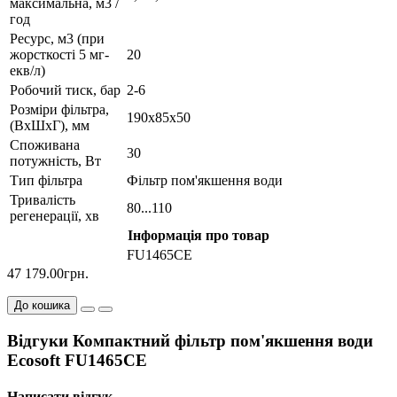
максимальна, м3 /
год
Ресурс, м3 (при
жорсткості 5 мг-
20
екв/л)
Робочий тиск, бар
2-6
Розміри фільтра,
190х85х50
(ВхШхГ), мм
Споживана
30
потужність, Вт
Тип фільтра
Фільтр пом'якшення води
Тривалість
80...110
регенерації, хв
Інформація про товар
FU1465CE
47 179.00грн.
До кошика
Відгуки Компактний фільтр пом'якшення води
Ecosoft FU1465CE
Написати відгук