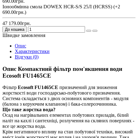
Іонообмінна смола DOWEX HCR-S/S 25Л (HCRSS) (+2
690.00грн.)
47 179.00грн.
До кошика
Швидке замовлення
Опис
Характеристики
Відгуки (0)
Опис Компактний фільтр пом'якшення води
Ecosoft FU1465CE
Фільтр
Ecosoft FU1465CE
призначений для зниження
жорсткості води господарсько-побутового призначення.
Система складається з двох основних компонентів - модуля
(балона з керуючим клапаном) і бака-солерозчинника.
Що таке жорстка вода?
Осад на нагрівальних елементах побутових приладів, білий
наліт на кахлі і сантехніці, розлучення на скляних поверхнях -
все це жорстка вода.
Крім негативного впливу на стан побутової техніки, високий
вміст іонів жорсткості має вплив і на здоров'я людини. Така