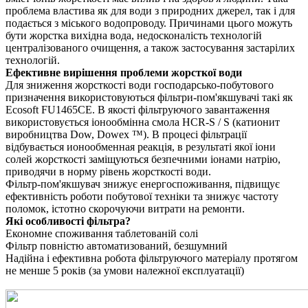
проблема властива як для води з природних джерел, так і для
подається з міського водопроводу. Причинами цього можуть
бути жорстка вихідна вода, недосконалість технологій
централізованого очищення, а також застосування застарілих
технологій.
Ефективне вирішення проблеми жорсткої води
Для зниження жорсткості води господарсько-побутового
призначення використовуються фільтри-пом'якшувачі такі як
Ecosoft FU1465CE. В якості фільтруючого завантаження
використовується іонообмінна смола HCR-S / S (катионит
виробництва Dow, Dowex ™). В процесі фільтрації
відбувається ионообменная реакція, в результаті якої іони
солей жорсткості заміщуються безпечними іонами натрію,
приводячи в норму рівень жорсткості води.
Фільтр-пом'якшувач знижує енергоспоживання, підвищує
ефективність роботи побутової техніки та знижує частоту
поломок, істотно скорочуючи витрати на ремонти.
Які особливості фільтра?
Економне споживання таблетованій солі
Фільтр повністю автоматизований, безшумний
Надійна і ефективна робота фільтруючого матеріалу протягом
не менше 5 років (за умови належної експлуатації)