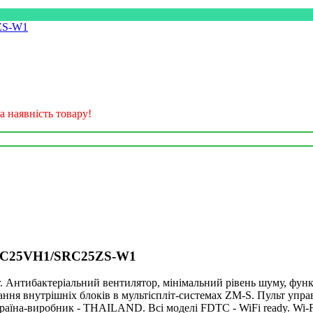
а наявність товару!
FDTC25VH1/SRC25ZS-W1
r. Антибактеріальний вентилятор, мінімальний рівень шуму, фун
ння внутрішніх блоків в мультіспліт-сиcтемах ZM-S. Пульт упра
аїна-виробник - THAILAND. Всі моделі FDTC - WiFi ready. Wi-