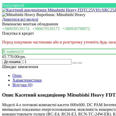
Популярний
Виробник: Mitsubishi Heavy
Дивитися всі моделі
Виконаємо монтаж обладнання
+380939539174
+380679539175
+380930790072
Покупка в кредит
Перед покупкою частинами або в розстрочку уточніть будь ласк
В наявності
65 770.00грн.
До кошика
Швидке замовлення
Опис
Характеристики
Відгуки (0)
Опис Касетний кондиціонер Mitsubishi Heavy 
Моделі 4-х потокові компактні касети 600х600. DC PAM Inverte
мінімальні показники енергоспоживання, можливість використа
використовувати пульти (RC-E4, RCH-E3, RCN-TC-24W-ER). Кр