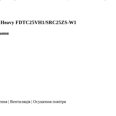
shi Heavy FDTC25VH1/SRC25ZS-W1
вання
ення | Вентиляція | Осушення повітря