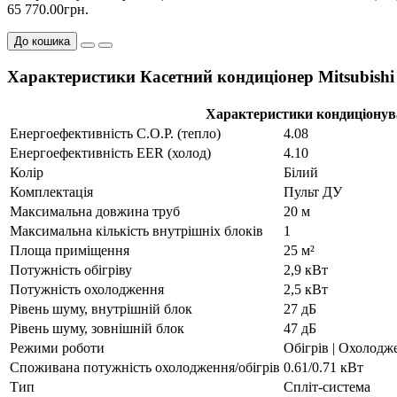
65 770.00грн.
До кошика
Характеристики Касетний кондиціонер Mitsubi
Характеристики кондиціону
Енергоефективність C.O.P. (тепло)
4.08
Енергоефективність EER (холод)
4.10
Колір
Білий
Комплектація
Пульт ДУ
Максимальна довжина труб
20 м
Максимальна кількість внутрішніх блоків
1
Площа приміщення
25 м²
Потужність обігріву
2,9 кВт
Потужність охолодження
2,5 кВт
Рівень шуму, внутрішній блок
27 дБ
Рівень шуму, зовнішній блок
47 дБ
Режими роботи
Обігрів | Охолодж
Споживана потужність охолодження/обігрів
0.61/0.71 кВт
Тип
Спліт-система