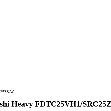
C25ZS-W1
bishi Heavy FDTC25VH1/SRC25