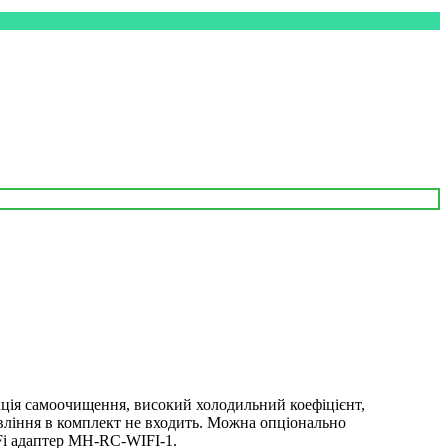
кція самоочищення, високий холодильний коефіцієнт,
вління в комплект не входить. Можна опціонально
Fi адаптер MH-RC-WIFI-1.