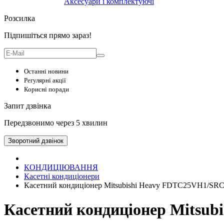
Аксесуари і комплектуючі
Розсилка
Підпишіться прямо зараз!
Останні новини
Регулярні акції
Корисні поради
Запит дзвінка
Передзвонимо через 5 хвилин
Зворотний дзвінок
КОНДИЦІЮВАННЯ
Касетні кондиціонери
Касетний кондиціонер Mitsubishi Heavy FDTC25VH1/SR
Касетний кондиціонер Mitsu