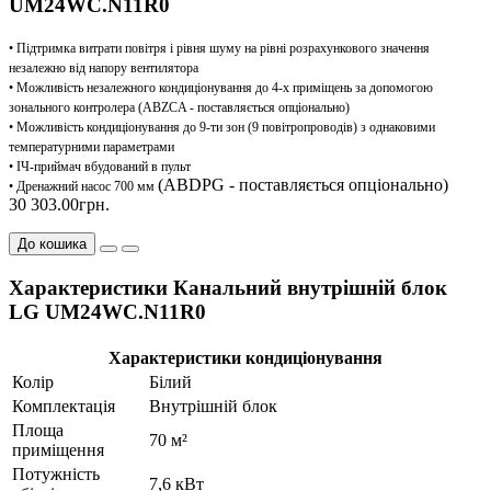
UM24WC.N11R0
• Підтримка витрати повітря і рівня шуму на рівні розрахункового значення
незалежно від напору вентилятора
• Можливість незалежного кондиціонування до 4-х приміщень за допомогою
зонального контролера (ABZCA - поставляється опціонально)
• Можливість кондиціонування до 9-ти зон (9 повітропроводів) з однаковими
температурними параметрами
• ІЧ-приймач вбудований в пульт
(ABDPG - поставляється опціонально)
• Дренажний насос 700 мм
30 303.00грн.
До кошика
Характеристики Канальний внутрішній блок
LG UM24WC.N11R0
Характеристики кондиціонування
Колір
Білий
Комплектація
Внутрішній блок
Площа
70 м²
приміщення
Потужність
7,6 кВт