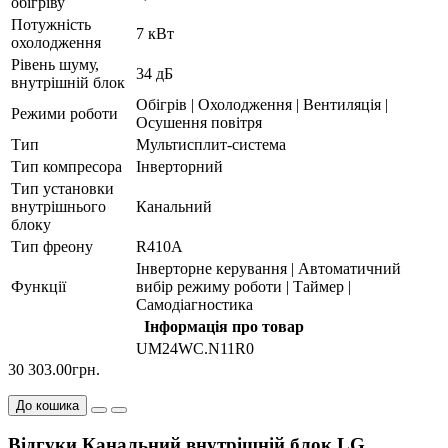
обігріву
Потужність
7 кВт
охолодження
Рівень шуму,
34 дБ
внутрішній блок
Обігрів | Охолодження | Вентиляція |
Режими роботи
Осушення повітря
Тип
Мультисплит-система
Тип компресора
Інверторний
Тип установки
внутрішнього
Канальний
блоку
Тип фреону
R410А
Інверторне керування | Автоматичний
Функції
вибір режиму роботи | Таймер |
Самодіагностика
Інформація про товар
UM24WC.N11R0
30 303.00грн.
До кошика
Відгуки Канальний внутрішній блок LG