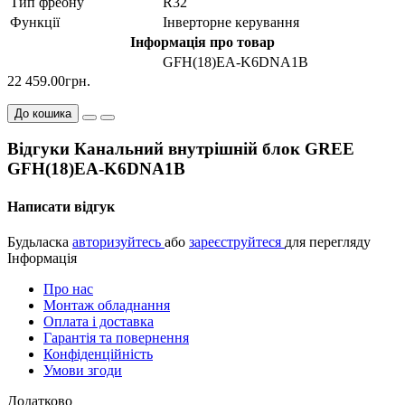
Тип фреону
R32
Функції
Інверторне керування
Інформація про товар
GFH(18)EA-K6DNA1B
22 459.00грн.
До кошика
Відгуки Канальний внутрішній блок GREE
GFH(18)EA-K6DNA1B
Написати відгук
Будьласка
авторизуйтесь
або
зареєструйтеся
для перегляду
Інформація
Про нас
Монтаж обладнання
Оплата і доставка
Гарантія та повернення
Конфіденційність
Умови згоди
Додатково