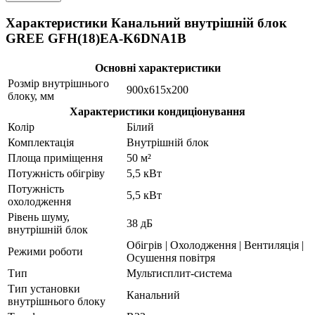
Характеристики Канальний внутрішній блок
GREE GFH(18)EA-K6DNA1B
Основні характеристики
Розмір внутрішнього
900x615x200
блоку, мм
Характеристики кондиціонування
Колір
Білий
Комплектація
Внутрішній блок
Площа приміщення
50 м²
Потужність обігріву
5,5 кВт
Потужність
5,5 кВт
охолодження
Рівень шуму,
38 дБ
внутрішній блок
Обігрів | Охолодження | Вентиляція |
Режими роботи
Осушення повітря
Тип
Мультисплит-система
Тип установки
Канальний
внутрішнього блоку