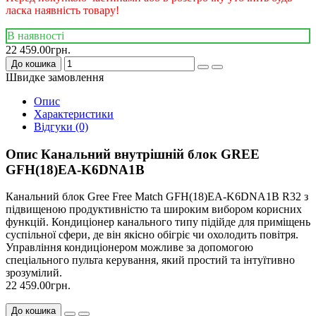
ласка наявність товару!
В наявності
22 459.00грн.
До кошика
Швидке замовлення
Опис
Характеристики
Відгуки (0)
Опис Канальний внутрішній блок GREE
GFH(18)EA-K6DNA1B
Канальний блок Gree Free Match GFH(18)EA-K6DNA1B R32 з
підвищеною продуктивністю та широким вибором корисних
функцій. Кондиціонер канального типу підійде для приміщень
суспільної сфери, де він якісно обігріє чи охолодить повітря.
Управління кондиціонером можливе за допомогою
спеціального пульта керування, який простий та інтуїтивно
зрозумілий.
22 459.00грн.
До кошика