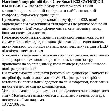
Настінний внутрішній блок Gree Smart R32 GWH(18)QD-
K6DNB6B/I
– інверторна модель бізнес-класу. Такий
кондиціонер покликаний створювати найбільш вдалий
комфорт у будь-якому приміщенні.
Ця модель працює на вдосконаленому фреоні R32, який
відповідає всім екологічним стандартам і не руйнує озоновий
шар планети. Цей кондиціонер має вагому перевагу перед
іншими своїми аналогами.
Головною особливістю моделі є мінімалістичний корпус, на
якому є біла світлодіодна індикація, а також передня панель,
що знімається, що прихована за шаром пластику і пульт з LED
підсвічуванням дисплея.
У моделі встановлений зимовий комплект деталей, які спільно
з інверторною технологією дозволяють кондиціонеру
працювати на обігрів узимку, коли температура зовнішнього
повітря досягає -22?
Ви також зможете керувати роботою кондиціонера і запускати
потрібні функції за допомогою WI-FI. Для цього потрібно
встановити спеціальний додаток на свій смартфон, посилання
на яке є в інструкції до кондиціонера.
Установка можлива у приміщенні побутового чи громадського
типу. Монтажом займатиметься спеціально навчена бригада,
послуги якої ми надаємо.
13 727.00грн.