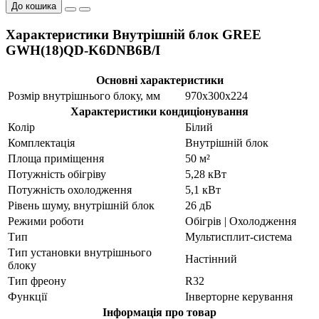
До кошика
Характеристики Внутрішній блок GREE
GWH(18)QD-K6DNB6B/I
Основні характеристики
Розмір внутрішнього блоку, мм
970x300x224
Характеристики кондиціонування
Колір
Білий
Комплектація
Внутрішній блок
Площа приміщення
50 м²
Потужність обігріву
5,28 кВт
Потужність охолодження
5,1 кВт
Рівень шуму, внутрішній блок
26 дБ
Режими роботи
Обігрів | Охолодження
Тип
Мультисплит-система
Тип установки внутрішнього
Настінний
блоку
Тип фреону
R32
Функції
Інверторне керування
Інформація про товар