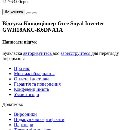
51 763.00грн.
До кошика
Відгуки Кондиціонер Gree Soyal Inverter
GWH18AKC-K6DNA1A
Написати відгук
Будьласка
авторизуйтесь
або
зареєструйтеся
для перегляду
Інформація
Про нас
Монтаж обладнання
Оплата і доставка
Гарантія та повернення
Конфіденційність
Умови згоди
Додатково
Виробники
Подарункові сертифікати
Партнери
Товари зі знижкою