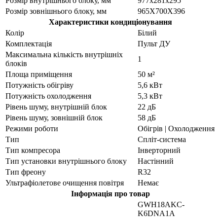
Розмір внутрішнього блоку, мм
977х281х295
Розмір зовнішнього блоку, мм
965X700X396
Характеристики кондиціонування
Колір
Білий
Комплектація
Пульт ДУ
Максимальна кількість внутрішніх
1
блоків
Площа приміщення
50 м²
Потужність обігріву
5,6 кВт
Потужність охолодження
5,3 кВт
Рівень шуму, внутрішній блок
22 дБ
Рівень шуму, зовнішній блок
58 дБ
Режими роботи
Обігрів | Охолодження
Тип
Спліт-система
Тип компресора
Інверторний
Тип установки внутрішнього блоку
Настінний
Тип фреону
R32
Ультрафіолетове очищення повітря
Немає
Інформація про товар
GWH18AKC-
K6DNA1A