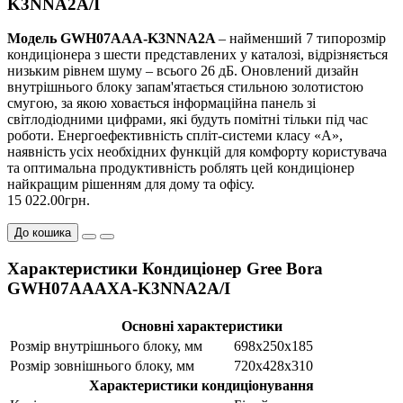
K3NNA2A/I
Модель GWH07AAA-K3NNA2A
– найменший 7 типорозмір
кондиціонера з шести представлених у каталозі, відрізняється
низьким рівнем шуму – всього 26 дБ. Оновлений дизайн
внутрішнього блоку запам'ятається стильною золотистою
смугою, за якою ховається інформаційна панель зі
світлодіодними цифрами, які будуть помітні тільки під час
роботи. Енергоефективність спліт-системи класу «А»,
наявність усіх необхідних функцій для комфорту користувача
та оптимальна продуктивність роблять цей кондиціонер
найкращим рішенням для дому та офісу.
15 022.00грн.
До кошика
Характеристики Кондиціонер Gree Bora
GWH07AAAXA-K3NNA2A/I
Основні характеристики
Розмір внутрішнього блоку, мм
698x250x185
Розмір зовнішнього блоку, мм
720х428х310
Характеристики кондиціонування