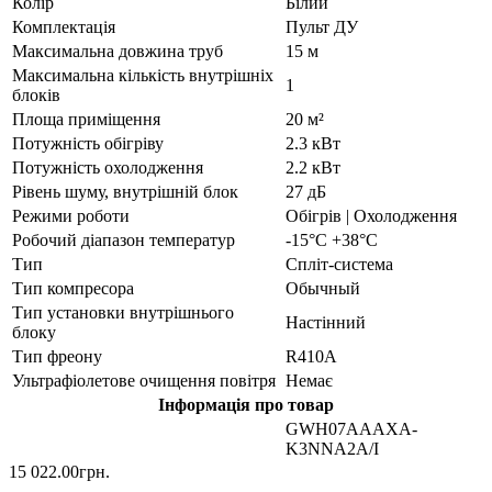
Колір
Білий
Комплектація
Пульт ДУ
Максимальна довжина труб
15 м
Максимальна кількість внутрішніх
1
блоків
Площа приміщення
20 м²
Потужність обігріву
2.3 кВт
Потужність охолодження
2.2 кВт
Рівень шуму, внутрішній блок
27 дБ
Режими роботи
Обігрів | Охолодження
Робочий діапазон температур
-15°С +38°С
Тип
Спліт-система
Тип компресора
Обычный
Тип установки внутрішнього
Настінний
блоку
Тип фреону
R410A
Ультрафіолетове очищення повітря
Немає
Інформація про товар
GWH07AAAXA-
K3NNA2A/I
15 022.00грн.