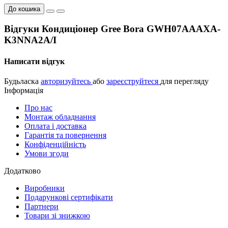
До кошика
Відгуки Кондиціонер Gree Bora GWH07AAAXA-
K3NNA2A/I
Написати відгук
Будьласка
авторизуйтесь
або
зареєструйтеся
для перегляду
Інформація
Про нас
Монтаж обладнання
Оплата і доставка
Гарантія та повернення
Конфіденційність
Умови згоди
Додатково
Виробники
Подарункові сертифікати
Партнери
Товари зі знижкою