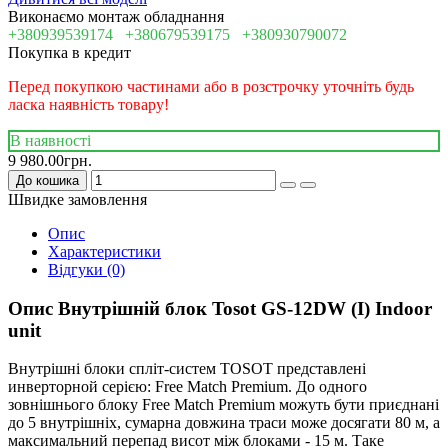
Виконаємо монтаж обладнання
+380939539174
+380679539175
+380930790072
Покупка в кредит
Перед покупкою частинами або в розстрочку уточніть будь
ласка наявність товару!
В наявності
9 980.00грн.
До кошика
Швидке замовлення
Опис
Характеристики
Відгуки (0)
Опис Внутрішній блок Tosot GS-12DW (I) Indoor
unit
Внутрішні блоки спліт-систем TOSOT представлені
инверторной серією: Free Match Premium. До одного
зовнішнього блоку Free Match Premium можуть бути приєднані
до 5 внутрішніх, сумарна довжина траси може досягати 80 м, а
максимальний перепад висот між блоками - 15 м. Таке