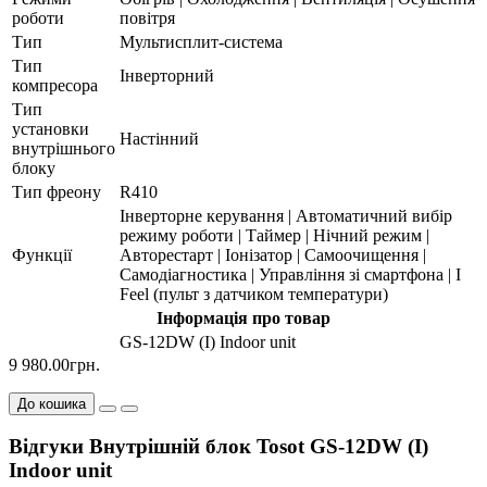
роботи
повітря
Тип
Мультисплит-система
Тип
Інверторний
компресора
Тип
установки
Настінний
внутрішнього
блоку
Тип фреону
R410
Інверторне керування | Автоматичний вибір
режиму роботи | Таймер | Нічний режим |
Функції
Авторестарт | Іонізатор | Самоочищення |
Самодіагностика | Управління зі смартфона | I
Feel (пульт з датчиком температури)
Інформація про товар
GS-12DW (I) Indoor unit
9 980.00грн.
До кошика
Відгуки Внутрішній блок Tosot GS-12DW (I)
Indoor unit