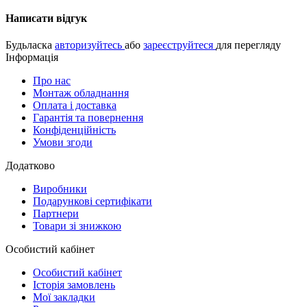
Написати відгук
Будьласка
авторизуйтесь
або
зареєструйтеся
для перегляду
Інформація
Про нас
Монтаж обладнання
Оплата і доставка
Гарантія та повернення
Конфіденційність
Умови згоди
Додатково
Виробники
Подарункові сертифікати
Партнери
Товари зі знижкою
Особистий кабінет
Особистий кабінет
Історія замовлень
Мої закладки