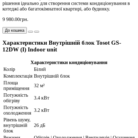
рішення ідеально для створення системи кондиціонування в
котеджі або багатокімнатної квартирі, або будинку.
9 980.00грн.
До кошика
Характеристики Внутрішній блок Tosot GS-
12DW (I) Indoor unit
Характеристики кондиціонування
Колір
Білий
Комплектація
Внутрішній блок
Площа
32 м²
приміщення
Потужність
3.4 кВт
обігріву
Потужність
3.2 кВт
охолодження
Рівень шуму,
внутрішній
26 дБ
блок
Режими
Обігрів | Охолодження | Вентиляція | Осушення