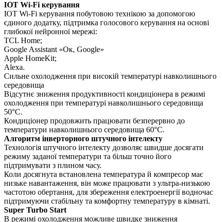
IOT Wi-Fi керування
IOT Wi-Fi керування побутовою технікою за допомогою
єдиного додатку, підтримка голосового керування на основі
глибокої нейронної мережі:
TCL Home;
Google Assistant «Ок, Google»
Apple HomeKit;
Alexa.
Сильне охолодження при високій температурі навколишнього
середовища
Відсутнє зниження продуктивності кондиціонера в режимі
охолодження при температурі навколишнього середовища
50°C.
Кондиціонер продовжить працювати безперервно до
температури навколишнього середовища 60°C.
Алгоритм інверторного штучного інтелекту
Технологія штучного інтелекту дозволяє швидше досягати
режиму заданої температури та більш точно його
підтримувати з плином часу.
Коли досягнута встановлена температура й компресор має
низьке навантаження, він може працювати з ультра-низькою
частотою обертання, для збереження електроенергії водночас
підтримуючи стабільну та комфортну температуру в кімнаті.
Super Turbo Start
В режимi охолодження можливе швидке зниження