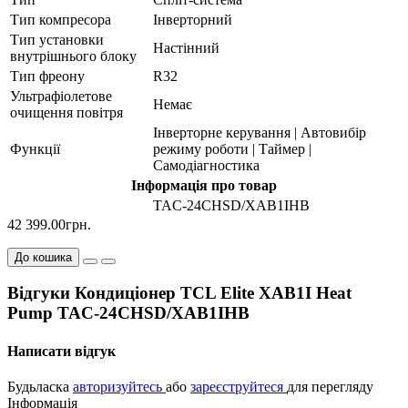
Тип компресора
Інверторний
Тип установки
Настінний
внутрішнього блоку
Тип фреону
R32
Ультрафіолетове
Немає
очищення повітря
Інверторне керування | Автовибір
Функції
режиму роботи | Таймер |
Самодіагностика
Інформація про товар
TAC-24CHSD/XAB1IHB
42 399.00грн.
До кошика
Відгуки Кондиціонер TCL Elite XAB1I Heat
Pump TAC-24CHSD/XAB1IHB
Написати відгук
Будьласка
авторизуйтесь
або
зареєструйтеся
для перегляду
Інформація