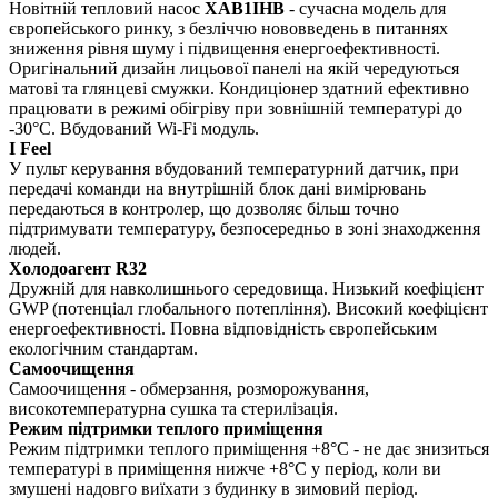
Новітній тепловий насос
XAB1IHB
- сучасна модель для
європейського ринку, з безліччю нововведень в питаннях
зниження рівня шуму і підвищення енергоефективності.
Оригінальний дизайн лицьової панелі на якій чередуються
матові та глянцеві смужки. Кондиціонер здатний ефективно
працювати в режимі обігріву при зовнішній температурі до
-30°C. Вбудований Wi-Fi модуль.
I Feel
У пульт керування вбудований температурний датчик, при
передачі команди на внутрішній блок дані вимірювань
передаються в контролер, що дозволяє більш точно
підтримувати температуру, безпосередньо в зоні знаходження
людей.
Холодоагент R32
Дружній для навколишнього середовища. Низький коефіцієнт
GWP (потенціал глобального потепління). Високий коефіцієнт
енергоефективності. Повна відповідність європейським
екологічним стандартам.
Самоочищення
Самоочищення - обмерзання, розморожування,
високотемпературна сушка та стерилізація.
Режим підтримки теплого приміщення
Режим підтримки теплого приміщення +8°C - не дає знизиться
температурі в приміщення нижче +8°C у період, коли ви
змушені надовго виїхати з будинку в зимовий період.