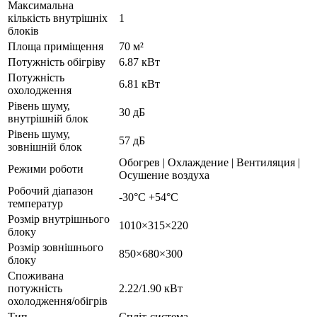
Максимальна
кількість внутрішніх
1
блоків
Площа приміщення
70 м²
Потужність обігріву
6.87 кВт
Потужність
6.81 кВт
охолодження
Рівень шуму,
30 дБ
внутрішній блок
Рівень шуму,
57 дБ
зовнішній блок
Обогрев | Охлаждение | Вентиляция |
Режими роботи
Осушение воздуха
Робочий діапазон
-30°С +54°С
температур
Розмір внутрішнього
1010×315×220
блоку
Розмір зовнішнього
850×680×300
блоку
Споживана
потужність
2.22/1.90 кВт
охолодження/обігрів
Тип
Спліт-система