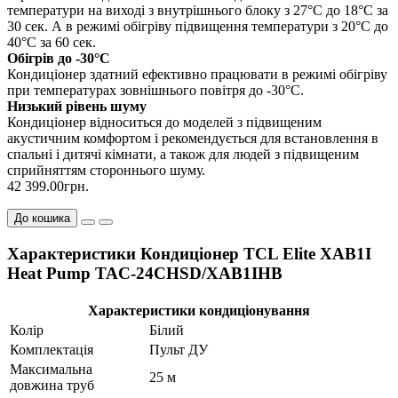
температури на виходi з внутрiшнього блоку з 27°С до 18°С за
30 сек. А в режимi обiгрiву пiдвищення температури з 20°С до
40°С за 60 сек.
Обігрів до -30°С
Кондиціонер здатний ефективно працювати в режимі обігріву
при температурах зовнішнього повітря до -30°С.
Низький рівень шуму
Кондиціонер відноситься до моделей з підвищеним
акустичним комфортом і рекомендується для встановлення в
спальні і дитячі кімнати, а також для людей з підвищеним
сприйняттям стороннього шуму.
42 399.00грн.
До кошика
Характеристики Кондиціонер TCL Elite XAB1I
Heat Pump TAC-24CHSD/XAB1IHB
Характеристики кондиціонування
Колір
Білий
Комплектація
Пульт ДУ
Максимальна
25 м
довжина труб