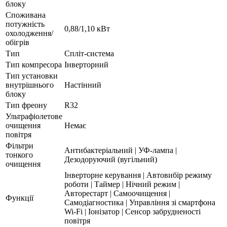
блоку
Споживана
потужність
0,88/1,10 кВт
охолодження/
обігрів
Тип
Спліт-система
Тип компресора
Інверторний
Тип установки
внутрішнього
Настінний
блоку
Тип фреону
R32
Ультрафіолетове
очищення
Немає
повітря
Фільтри
Антибактеріальний | УФ-лампа |
тонкого
Дезодоруючий (вугільний)
очищення
Інверторне керування | Автовибір режиму
роботи | Таймер | Нічний режим |
Авторестарт | Самоочищення |
Функції
Самодіагностика | Управління зі смартфона
Wi-Fi | Іонізатор | Сенсор забрудненості
повітря