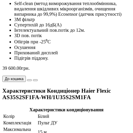
Self-clean (метод виморожування теплообмінника,
видалення шкідливих мікроорганізмів, очищення
випарника до 99,9%) Ecosensor (датчик присутності)
3М фільтр
Супертихій до 16дБ(А)
Інтелектуальний пов.потік до 12м.
3D пов. потік
Обігрів при -25⁰С
Осушення
Прихований дисплей
Підігрів піддону.
39 600.00грн.
До кошика
Характеристики Кондиціонер Haier Flexic
AS35S2SF1FA-WH/1U35S2SM1FA
Характеристики кондиціонування
Колір
Білий
Комплектація
Пульт ДУ
Максимальна
15 м