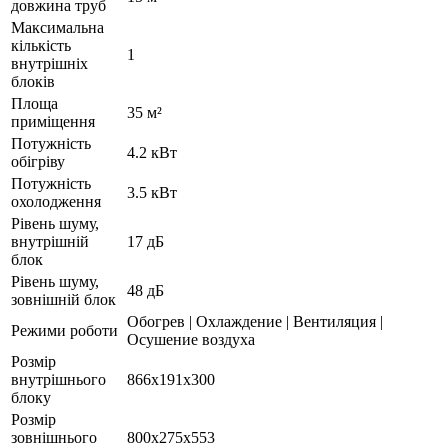
довжина труб
Максимальна
кількість
1
внутрішніх
блоків
Площа
35 м²
приміщення
Потужність
4.2 кВт
обігріву
Потужність
3.5 кВт
охолодження
Рівень шуму,
внутрішній
17 дБ
блок
Рівень шуму,
48 дБ
зовнішній блок
Обогрев | Охлаждение | Вентиляция |
Режими роботи
Осушение воздуха
Розмір
внутрішнього
866x191x300
блоку
Розмір
зовнішнього
800x275x553