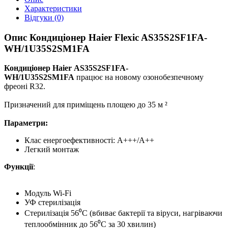
Характеристики
Відгуки (0)
Опис Кондиціонер Haier Flexic AS35S2SF1FA-
WH/1U35S2SM1FA
Кондиціонер Haier AS35S2SF1FA-
WH/1U35S2SM1FA
працює на новому озонобезпечному
фреоні R32.
Призначений для приміщень площею до 35 м ²
Параметри:
Клас енергоефективності: А+++/А++
Легкий монтаж
Функції
:
Модуль Wi-Fi
УФ стерилізація
Стерилізація 56⁰С (вбиває бактерії та віруси, нагріваючи
теплообмінник до 56⁰С за 30 хвилин)