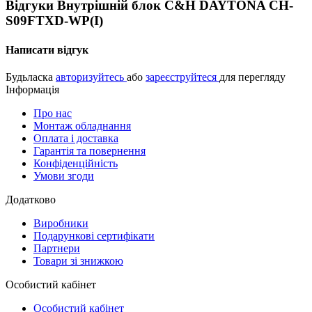
Відгуки Внутрішній блок C&H DAYTONA CH-
S09FTXD-WP(I)
Написати відгук
Будьласка
авторизуйтесь
або
зареєструйтеся
для перегляду
Інформація
Про нас
Монтаж обладнання
Оплата і доставка
Гарантія та повернення
Конфіденційність
Умови згоди
Додатково
Виробники
Подарункові сертифікати
Партнери
Товари зі знижкою
Особистий кабінет
Особистий кабінет