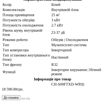
Колір
Білий
Комплектація
Внутрішній блок
Площа приміщення
25 м²
Потужність обігріву
3 кВт
Потужність охолодження
2.7 кВт
Рівень шуму, внутрішній
23-37 дБ
блок
Режими роботи
Обігрів | Охолодження
Тип
Мультисплит-система
Тип компресора
Інверторний
Тип установки внутрішнього
Настінний
блоку
Тип фреону
R32
Інверторне керування | Нічний
Функції
режим
Інформація про товар
CH-S09FTXD-WP(I)
18 590.00грн.
До кошика