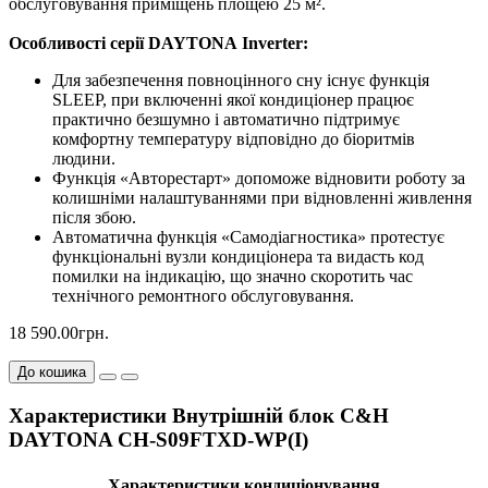
обслуговування приміщень площею 25 м².
Особливості серії DAYTONA Inverter:
Для забезпечення повноцінного сну існує функція
SLEEP, при включенні якої кондиціонер працює
практично безшумно і автоматично підтримує
комфортну температуру відповідно до біоритмів
людини.
Функція «Авторестарт» допоможе відновити роботу за
колишніми налаштуваннями при відновленні живлення
після збою.
Автоматична функція «Самодіагностика» протестує
функціональні вузли кондиціонера та видасть код
помилки на індикацію, що значно скоротить час
технічного ремонтного обслуговування.
18 590.00грн.
До кошика
Характеристики Внутрішній блок C&H
DAYTONA CH-S09FTXD-WP(I)
Характеристики кондиціонування