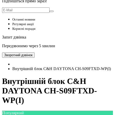
Підпишіться прямо зараз!
Останні новини
Регулярні акції
Корисні поради
Запит дзвінка
Передзвонимо через 5 хвилин
Зворотний дзвінок
Внутрішній блок C&H DAYTONA CH-S09FTXD-WP(I)
Внутрішній блок C&H
DAYTONA CH-S09FTXD-
WP(I)
Популярний