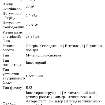
Площа
25 м²
приміщення
Потужність
2,9 кВт
обігріву
Потужність
2.7 кВт
охолодження
Рівень шуму,
внутрішній
23-37 дБ
блок
Режими
Обігрів | Охолодження | Вентиляція | Осушення
роботи
повітря
Тип
Мультисплит-система
Тип
Інверторний
компресора
Тип
установки
Настінний
внутрішнього
блоку
Тип фреону
R32
Інверторне керування | Автоматичний вибір
режиму роботи | Таймер | Нічний режим |
Авторестарт | Іонізатор | Привід вертикальних
Функції