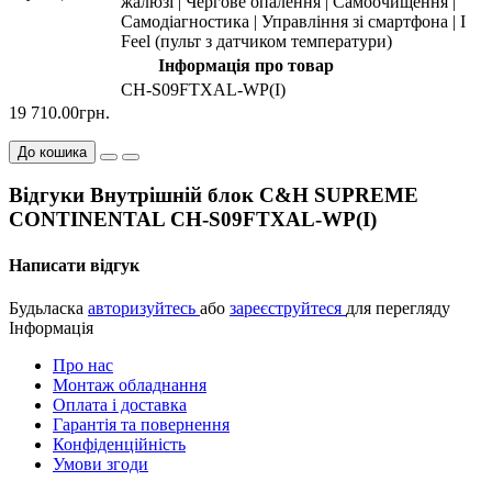
жалюзі | Чергове опалення | Самоочищення |
Самодіагностика | Управління зі смартфона | I
Feel (пульт з датчиком температури)
Інформація про товар
CH-S09FTXAL-WP(I)
19 710.00грн.
До кошика
Відгуки Внутрішній блок C&H SUPREME
CONTINENTAL CH-S09FTXAL-WP(I)
Написати відгук
Будьласка
авторизуйтесь
або
зареєструйтеся
для перегляду
Інформація
Про нас
Монтаж обладнання
Оплата і доставка
Гарантія та повернення
Конфіденційність
Умови згоди