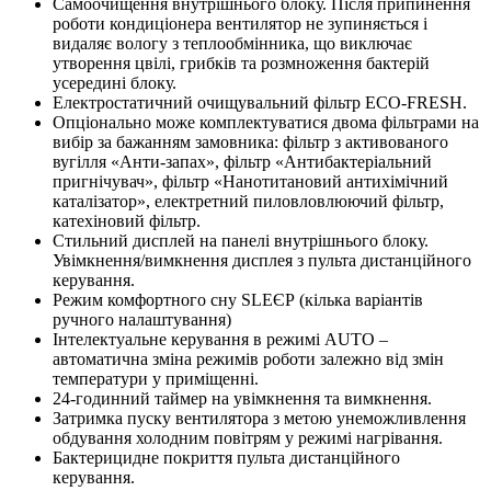
Самоочищення внутрішнього блоку. Після припинення
роботи кондиціонера вентилятор не зупиняється і
видаляє вологу з теплообмінника, що виключає
утворення цвілі, грибків та розмноження бактерій
усередині блоку.
Електростатичний очищувальний фільтр ЕСО-FRESH.
Опціонально може комплектуватися двома фільтрами на
вибір за бажанням замовника: фільтр з активованого
вугілля «Анти-запах», фільтр «Антибактеріальний
пригнічувач», фільтр «Нанотитановий антихімічний
каталізатор», електретний пиловловлюючий фільтр,
катехіновий фільтр.
Стильний дисплей на панелі внутрішнього блоку.
Увімкнення/вимкнення дисплея з пульта дистанційного
керування.
Режим комфортного сну SLЕЄР (кілька варіантів
ручного налаштування)
Інтелектуальне керування в режимі AUTO –
автоматична зміна режимів роботи залежно від змін
температури у приміщенні.
24-годинний таймер на увімкнення та вимкнення.
Затримка пуску вентилятора з метою унеможливлення
обдування холодним повітрям у режимі нагрівання.
Бактерицидне покриття пульта дистанційного
керування.