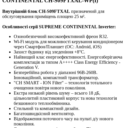
CONTINENTAL CH-S09FTXAL-WP(I)
Внутрішній блок CH-S09FTXAL
призначений для
обслуговування приміщень площею 25 м².
Особливості серії SUPREME CONTINENTAL Inverter:
Озонобезпечний високоефективний фреон R32.
Wi-Fi модуль для можливості керування кондиціонером
через Смартфон/Планшет (ОС: Android, iOS)
Захист будинку від зледеніння +8°C.
Найвищий клас енергоефективності. Енергозберігаюча
комплектація за типом A++++ Class Energy Efficiency -
Generation V.
Безперебійна робота у діапазоні 96В-260В.
Інноваційний, компактний трансформатор.
"CH SMART - ION Filter" – технологія тотального
очищення повітря нового покоління.
Екстра низький рівень шуму – всього 18 дБ,
цільнолитий пластиковий корпус та нова технологія
безшовного теплообмінника.
Стильний та компактний дизайн.
Багатошвидкісний вентилятор.
Відображення поточного часу на пульті д/у нового
покоління.