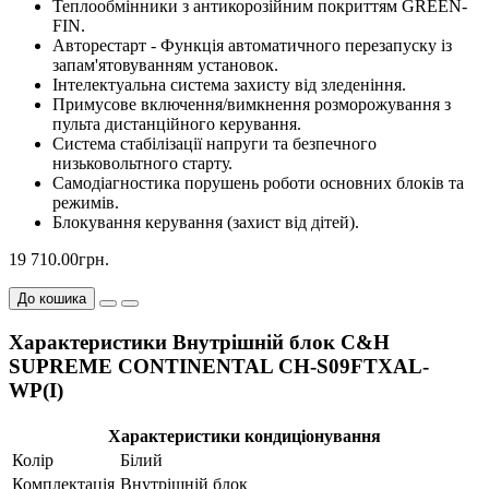
Теплообмінники з антикорозійним покриттям GREEN-
FIN.
Авторестарт - Функція автоматичного перезапуску із
запам'ятовуванням установок.
Інтелектуальна система захисту від зледеніння.
Примусове включення/вимкнення розморожування з
пульта дистанційного керування.
Система стабілізації напруги та безпечного
низьковольтного старту.
Самодіагностика порушень роботи основних блоків та
режимів.
Блокування керування (захист від дітей).
19 710.00грн.
До кошика
Характеристики Внутрішній блок C&H
SUPREME CONTINENTAL CH-S09FTXAL-
WP(I)
Характеристики кондиціонування
Колір
Білий
Комплектація
Внутрішній блок