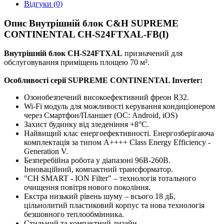
Відгуки (0)
Опис Внутрішній блок C&H SUPREME
CONTINENTAL CH-S24FTXAL-FB(I)
Внутрішній блок CH-S24FTXAL
призначений для
обслуговування приміщень площею 70 м².
Особливості серії SUPREME CONTINENTAL Inverter:
Озонобезпечний високоефективний фреон R32.
Wi-Fi модуль для можливості керування кондиціонером
через Смартфон/Планшет (ОС: Android, iOS)
Захист будинку від зледеніння +8°C.
Найвищий клас енергоефективності. Енергозберігаюча
комплектація за типом A++++ Class Energy Efficiency -
Generation V.
Безперебійна робота у діапазоні 96В-260В.
Інноваційний, компактний трансформатор.
"CH SMART - ION Filter" – технологія тотального
очищення повітря нового покоління.
Екстра низький рівень шуму – всього 18 дБ,
цільнолитий пластиковий корпус та нова технологія
безшовного теплообмінника.
Стильний та компактний дизайн.