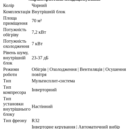
Колір
Чорний
Комплектація
Внутрішній блок
Площа
70 м²
приміщення
Потужність
7,2 кВт
обігріву
Потужність
7 кВт
охолодження
Рівень шуму,
внутрішній
23-37 дБ
блок
Режими
Обігрів | Охолодження | Вентиляція | Осушення
роботи
повітря
Тип
Мультисплит-система
Тип
Інверторний
компресора
Тип
установки
Настінний
внутрішнього
блоку
Тип фреону
R32
Інверторне керування | Автоматичний вибір