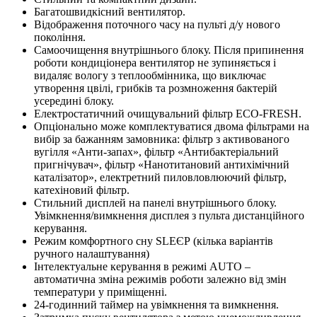
Багатошвидкісний вентилятор.
Відображення поточного часу на пульті д/у нового
покоління.
Самоочищення внутрішнього блоку. Після припинення
роботи кондиціонера вентилятор не зупиняється і
видаляє вологу з теплообмінника, що виключає
утворення цвілі, грибків та розмноження бактерій
усередині блоку.
Електростатичний очищувальний фільтр ЕСО-FRESH.
Опціонально може комплектуватися двома фільтрами на
вибір за бажанням замовника: фільтр з активованого
вугілля «Анти-запах», фільтр «Антибактеріальний
пригнічувач», фільтр «Нанотитановий антихімічний
каталізатор», електретний пиловловлюючий фільтр,
катехіновий фільтр.
Стильний дисплей на панелі внутрішнього блоку.
Увімкнення/вимкнення дисплея з пульта дистанційного
керування.
Режим комфортного сну SLЕЄР (кілька варіантів
ручного налаштування)
Інтелектуальне керування в режимі AUTO –
автоматична зміна режимів роботи залежно від змін
температури у приміщенні.
24-годинний таймер на увімкнення та вимкнення.