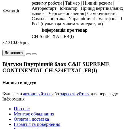
режиму роботи | Таймер | Нічний режим |
Авторестарт | Іонізатор | Привід вертикальних
Функції
жалюзі | Чергове опалення | Самоочищення |
Самодіагностика | Управління зі смартфона | I
Feel (пульт з датчиком температури)
Інформація про товар
CH-S24FTXAL-FB(I)
32 310.00грн.
До кошика
Відгуки Внутрішній блок C&H SUPREME
CONTINENTAL CH-S24FTXAL-FB(I)
Написати відгук
Будьласка
авторизуйтесь
або
зареєструйтеся
для перегляду
Інформація
Про нас
Монтаж обладнання
Оплата і доставка
Гарантія та повернення