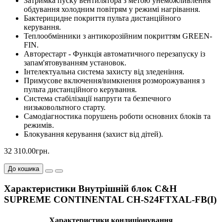
Затримка пуску вентилятора з метою унеможливлення
обдування холодним повітрям у режимі нагрівання.
Бактерицидне покриття пульта дистанційного
керування.
Теплообмінники з антикорозійним покриттям GREEN-
FIN.
Авторестарт - Функція автоматичного перезапуску із
запам'ятовуванням установок.
Інтелектуальна система захисту від зледеніння.
Примусове включення/вимкнення розморожування з
пульта дистанційного керування.
Система стабілізації напруги та безпечного
низьковольтного старту.
Самодіагностика порушень роботи основних блоків та
режимів.
Блокування керування (захист від дітей).
32 310.00грн.
До кошика
Характеристики Внутрішній блок C&H
SUPREME CONTINENTAL CH-S24FTXAL-FB(I)
Характеристики кондиціонування