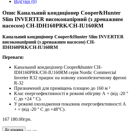
Відгуки (0)
Опис Канальний кондиціонер Cooper&Hunter
Slim INVERTER високонапірний (з дренажним
насосом) CH-IDH160PRK/CH-IU160RM
Канальний кондиціонер Cooper&Hunter Slim INVERTER
високонапірний (з дренажним насосом) CH-
IDH160PRK/CH-IU160RM
Переваги:
Канальний кондиціонер Cooper&hunter CH-
IDH160PRK/CH-IU160RM серія Nordic Commercial
Inverter R32 працює на новому озонобезпечному фреоні
R-32
Призначений для приміщень площею до 160 м ²
Клас енергоефективності в режимі обігріву А + (від -20 °
С до +24 ° С).
У режимі охолодження показник енергоефективності A
+ + (від -20 ° С до +48°С).
167 180.00грн.
До кошика