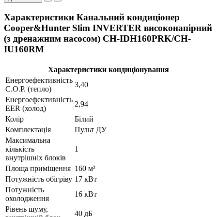
Характеристики Канальний кондиціонер
Cooper&Hunter Slim INVERTER високонапірний
(з дренажним насосом) CH-IDH160PRK/CH-
IU160RM
Характеристики кондиціонування
Енергоефективність
3,40
C.O.P. (тепло)
Енергоефективність
2,94
EER (холод)
Колір
Білий
Комплектація
Пульт ДУ
Максимальна
кількість
1
внутрішніх блоків
Площа приміщення
160 м²
Потужність обігріву
17 кВт
Потужність
16 кВт
охолодження
Рівень шуму,
40 дБ