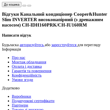
До кошика
Відгуки Канальний кондиціонер Cooper&Hunter
Slim INVERTER високонапірний (з дренажним
насосом) CH-IDH160PRK/CH-IU160RM
Написати відгук
Будьласка
авторизуйтесь
або
зареєструйтеся
для перегляду
Інформація
Про нас
Монтаж обладнання
Оплата і доставка
Гарантія та повернення
Конфіденційність
Умови згоди
Додатково
Виробники
Подарункові сертифікати
Партнери
Товари зі знижкою