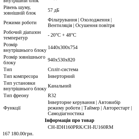
внутрішній блок
Рівень шуму,
57 дБ
зовнішній блок
Фільтрування | Охолодження |
Режими роботи
Вентиляція | Осушення повітря
Робочий діапазон
- 20°С + 48°С
температур
Розмір
1440х300х754
внутрішнього блоку
Розмір зовнішнього
940х530х820
блоку
Тип
Спліт-система
Тип компресора
Інверторний
Тип установки
Канальний
внутрішнього блоку
Тип фреону
R32
Інверторне керування | Автовибір
Функції
режиму роботи | Таймер | Авторестарт |
Самодіагностика
Інформація про товар
CH-IDH160PRK/CH-IU160RM
167 180.00грн.