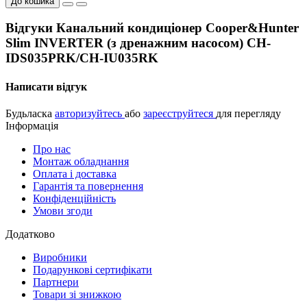
До кошика
Відгуки Канальний кондиціонер Cooper&Hunter
Slim INVERTER (з дренажним насосом) CH-
IDS035PRK/CH-IU035RK
Написати відгук
Будьласка
авторизуйтесь
або
зареєструйтеся
для перегляду
Інформація
Про нас
Монтаж обладнання
Оплата і доставка
Гарантія та повернення
Конфіденційність
Умови згоди
Додатково
Виробники
Подарункові сертифікати
Партнери
Товари зі знижкою