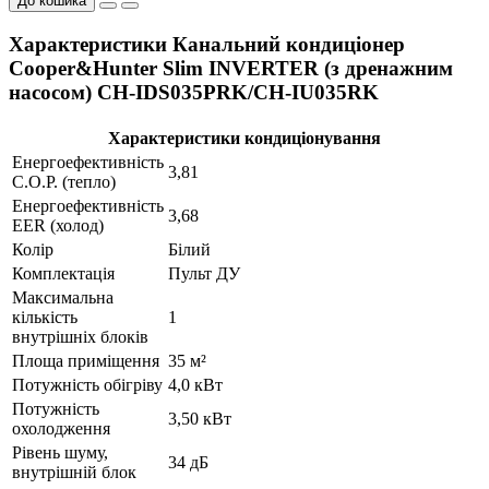
До кошика
Характеристики Канальний кондиціонер
Cooper&Hunter Slim INVERTER (з дренажним
насосом) CH-IDS035PRK/CH-IU035RK
Характеристики кондиціонування
Енергоефективність
3,81
C.O.P. (тепло)
Енергоефективність
3,68
EER (холод)
Колір
Білий
Комплектація
Пульт ДУ
Максимальна
кількість
1
внутрішніх блоків
Площа приміщення
35 м²
Потужність обігріву
4,0 кВт
Потужність
3,50 кВт
охолодження
Рівень шуму,
34 дБ
внутрішній блок