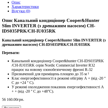
Опис
Характеристики
Відгуки (0)
Опис Канальний кондиціонер Cooper&Hunter
Slim INVERTER (з дренажним насосом) CH-
IDS035PRK/CH-IU035RK
Канальний кондиціонер Cooper&Hunter Slim INVERTER (з
дренажним насосом) CH-IDS035PRK/CH-IU035RK
Переваги:
Канальний кондиціонер Cooper&hunter CH-IDS035PRK
/CH-IU035RK серія Nordic Commercial Inverter R32
працює на новому озонобезпечному фреоні R-32
Призначений для приміщень площею до 35 м ²
Клас енергоефективності в режимі обігріву А + (від -20 °
С до +24 ° С).
У режимі охолодження показник енергоефективності A
+ + (від -20 ° С до +48°С).
56 160.00грн.