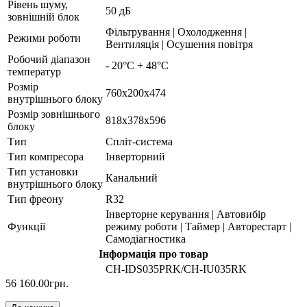
Рівень шуму,
50 дБ
зовнішній блок
Фільтрування | Охолодження |
Режими роботи
Вентиляція | Осушення повітря
Робочий діапазон
- 20°С + 48°С
температур
Розмір
760х200х474
внутрішнього блоку
Розмір зовнішнього
818х378х596
блоку
Тип
Спліт-система
Тип компресора
Інверторний
Тип установки
Канальний
внутрішнього блоку
Тип фреону
R32
Інверторне керування | Автовибір
Функції
режиму роботи | Таймер | Авторестарт |
Самодіагностика
Інформація про товар
CH-IDS035PRK/CH-IU035RK
56 160.00грн.