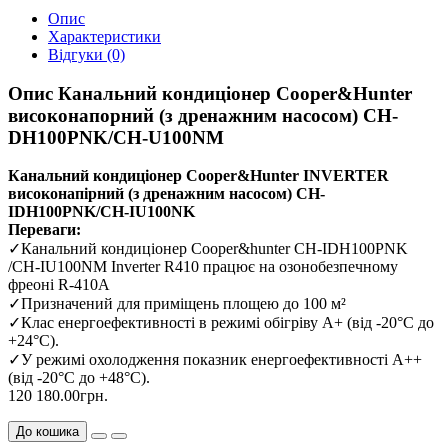
Опис
Характеристики
Відгуки (0)
Опис Канальний кондиціонер Cooper&Hunter
високонапорний (з дренажним насосом) CH-
DH100PNK/CH-U100NM
Канальний кондиціонер Cooper&Hunter INVERTER
високонапірний (з дренажним насосом) CH-
IDH100PNK/CH-IU100NK
Переваги:
✓Канальний кондиціонер Cooper&hunter CH-IDH100PNK
/CH-IU100NM Inverter R410 працює на озонобезпечному
фреоні R-410A
✓Призначений для приміщень площею до 100 м²
✓Клас енергоефективності в режимі обігріву А+ (від -20°С до
+24°С).
✓У режимі охолодження показник енергоефективності A++
(від -20°С до +48°С).
120 180.00грн.
До кошика