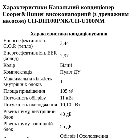
Характеристики Канальний кондиціонер
Cooper&Hunter високонапорний (з дренажним
насосом) CH-DH100PNK/CH-U100NM
Характеристики кондиціонування
Енергоефективність
3,44
C.O.P. (тепло)
Енергоефективність EER
2,97
(холод)
Колір
Білий
Комплектація
Пульт ДУ
Максимальна кількість
1
внутрішніх блоків
Площа приміщення
105 м²
Потужність обігріву
11 кВт
Потужність охолодження
10,10 кВт
Рівень шуму, внутрішній
40 дБ
блок
Рівень шуму, зовнішній
55 дБ
блок
Обігрів | Охолодження |