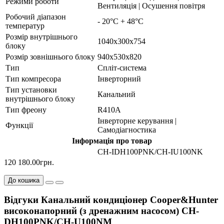
Режими роботи
Вентиляція | Осушення повітря
Робочий діапазон
- 20°С + 48°С
температур
Розмір внутрішнього
1040х300х754
блоку
Розмір зовнішнього блоку
940х530х820
Тип
Спліт-система
Тип компресора
Інверторний
Тип установки
Канальний
внутрішнього блоку
Тип фреону
R410А
Інверторне керування |
Функції
Самодіагностика
Інформація про товар
CH-IDH100PNK/CH-IU100NK
120 180.00грн.
До кошика
Відгуки Канальний кондиціонер Cooper&Hunter
високонапорний (з дренажним насосом) CH-
DH100PNK/CH-U100NM