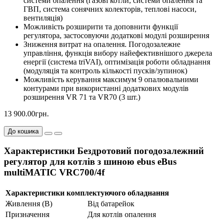
системи опалення (газові котли, системи опалення та
ГВП, система сонячних колекторів, теплові насоси,
вентиляція)
Можливість розширити та доповнити функції
регулятора, застосовуючи додаткові модулі розширення
Зниження витрат на опалення. Погодозалежне
управління, функція вибору найефективнішого джерела
енергії (система triVAI), оптимізація роботи обладнання
(модуляція та контроль кількості пусків/зупинок)
Можливість керування максимум 9 опалювальними
контурами при використанні додаткових модулів
розширення VR 71 та VR70 (3 шт.)
13 900.00грн.
До кошика
Характеристики Бездротовий погодозалежний
регулятор для котлів з шиною ebus eBus
multiMATIC VRC700/4f
Характеристики комплектуючого обладнання
Живлення (В)
Від батарейок
Призначення
Для котлів опалення