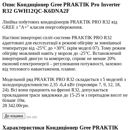
Опис Кондиціонер Gree PRAKTIK Pro Inverter
R32 GWH12QC-K6DNA2F
Лінійка побутових кондиціонерів PRAKTIK PRO R32 від
GREE з "А+" класом енергозбереження.
Настінні інверторні спліт-системи PRAKTIK PRO R32
адаптовані для експлуатації в режимі обігріву за зовнішньої
температури від -25°С до +30°С (крім моделі 07). Тому режим
обігріву можливий навіть у морози до -25°С. Встановлений
інверторний двигун та компресор, сприяє не менше 20%
економії електроенергії – регулювання потужності, залежно
від теплового навантаження, плавне.
Модельний ряд PRAKTIK PRO R32 складається з 5 моделей з
холодопродуктивністю 2,35 -6,4 кВт (тирозміри 7, 9, 12, 18,
24). Всі вони працюють на фреоні R32, допускається
прокладання траси завдовжки до 15-25 м з перепадом висот не
більше 10м.
28 342.00грн.
До кошика
Характеристики Кондиціонер Gree PRAKTIK