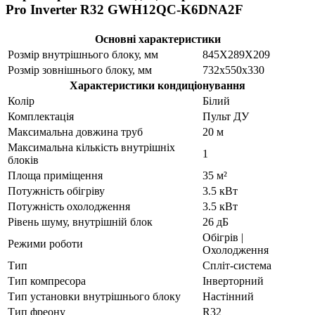
Pro Inverter R32 GWH12QC-K6DNA2F
Основні характеристики
Розмір внутрішнього блоку, мм
845X289X209
Розмір зовнішнього блоку, мм
732x550x330
Характеристики кондиціонування
Колір
Білий
Комплектація
Пульт ДУ
Максимальна довжина труб
20 м
Максимальна кількість внутрішніх
1
блоків
Площа приміщення
35 м²
Потужність обігріву
3.5 кВт
Потужність охолодження
3.5 кВт
Рівень шуму, внутрішній блок
26 дБ
Обігрів |
Режими роботи
Охолодження
Тип
Спліт-система
Тип компресора
Інверторний
Тип установки внутрішнього блоку
Настінний
Тип фреону
R32