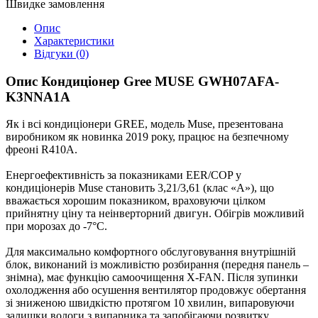
Швидке замовлення
Опис
Характеристики
Відгуки (0)
Опис Кондиціонер Gree MUSE GWH07AFA-
K3NNA1A
Як і всі кондиціонери GREE, модель Muse, презентована
виробником як новинка 2019 року, працює на безпечному
фреоні R410A.
Енергоефективність за показниками EER/COP у
кондиціонерів Muse становить 3,21/3,61 (клас «А»), що
вважається хорошим показником, враховуючи цілком
прийнятну ціну та неінверторний двигун. Обігрів можливий
при морозах до -7°С.
Для максимально комфортного обслуговування внутрішній
блок, виконаний із можливістю розбирання (передня панель –
знімна), має функцію самоочищення X-FAN. Після зупинки
охолодження або осушення вентилятор продовжує обертання
зі зниженою швидкістю протягом 10 хвилин, випаровуючи
залишки вологи з випарника та запобігаючи розвитку