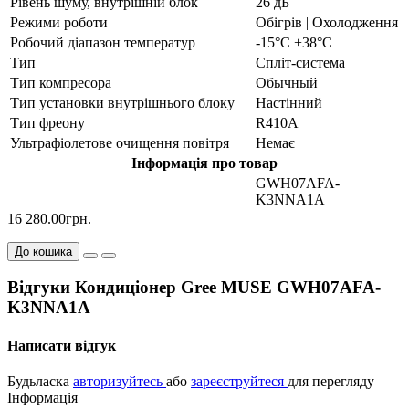
Рівень шуму, внутрішній блок
26 дБ
Режими роботи
Обігрів | Охолодження
Робочий діапазон температур
-15°С +38°С
Тип
Спліт-система
Тип компресора
Обычный
Тип установки внутрішнього блоку
Настінний
Тип фреону
R410A
Ультрафіолетове очищення повітря
Немає
Інформація про товар
GWH07AFA-
K3NNA1A
16 280.00грн.
До кошика
Відгуки Кондиціонер Gree MUSE GWH07AFA-
K3NNA1A
Написати відгук
Будьласка
авторизуйтесь
або
зареєструйтеся
для перегляду
Інформація