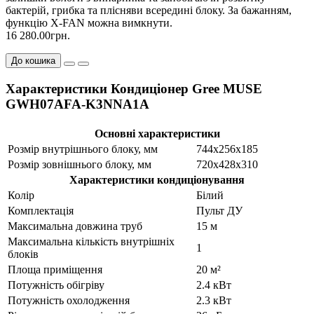
бактерій, грибка та плісняви всередині блоку. За бажанням,
функцію X-FAN можна вимкнути.
16 280.00грн.
До кошика
Характеристики Кондиціонер Gree MUSE
GWH07AFA-K3NNA1A
Основні характеристики
Розмір внутрішнього блоку, мм
744x256x185
Розмір зовнішнього блоку, мм
720x428x310
Характеристики кондиціонування
Колір
Білий
Комплектація
Пульт ДУ
Максимальна довжина труб
15 м
Максимальна кількість внутрішніх
1
блоків
Площа приміщення
20 м²
Потужність обігріву
2.4 кВт
Потужність охолодження
2.3 кВт