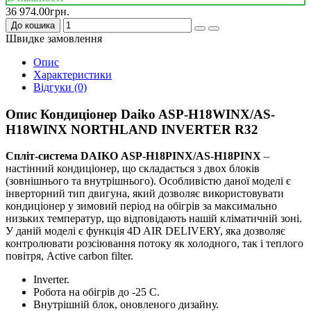
36 974.00грн.
До кошика
Швидке замовлення
Опис
Характеристики
Відгуки (0)
Опис Кондиціонер Daiko ASP-H18WINX/AS-
H18WINX NORTHLAND INVERTER R32
Спліт-система DAIKO ASP-H18PINX/AS-H18PINX
–
настінний кондиціонер, що складається з двох блоків
(зовнішнього та внутрішнього). Особливістю даної моделі є
інверторний тип двигуна, який дозволяє використовувати
кондиціонер у зимовий період на обігрів за максимально
низьких температур, що відповідають нашій кліматичній зоні.
У даній моделі є функція 4D AIR DELIVERY, яка дозволяє
контролювати розсіювання потоку як холодного, так і теплого
повітря, Active carbon filter.
Inverter.
Робота на обігрів до -25 С.
Внутрішній блок, оновленого дизайну.