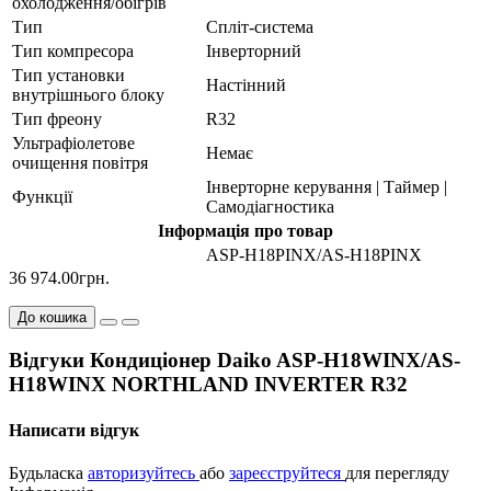
охолодження/обігрів
Тип
Спліт-система
Тип компресора
Інверторний
Тип установки
Настінний
внутрішнього блоку
Тип фреону
R32
Ультрафіолетове
Немає
очищення повітря
Інверторне керування | Таймер |
Функції
Самодіагностика
Інформація про товар
ASP-H18PINX/AS-H18PINX
36 974.00грн.
До кошика
Відгуки Кондиціонер Daiko ASP-H18WINX/AS-
H18WINX NORTHLAND INVERTER R32
Написати відгук
Будьласка
авторизуйтесь
або
зареєструйтеся
для перегляду