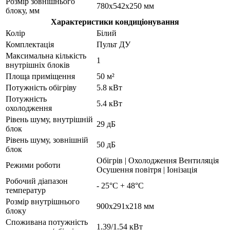
Розмір зовнішнього
780x542x250 мм
блоку, мм
Характеристики кондиціонування
Колір
Білий
Комплектація
Пульт ДУ
Максимальна кількість
1
внутрішніх блоків
Площа приміщення
50 м²
Потужність обігріву
5.8 кВт
Потужність
5.4 кВт
охолодження
Рівень шуму, внутрішній
29 дБ
блок
Рівень шуму, зовнішній
50 дБ
блок
Обігрів | Охолодження Вентиляція
Режими роботи
Осушення повітря | Іонізація
Робочий діапазон
- 25°С + 48°С
температур
Розмір внутрішнього
900x291x218 мм
блоку
Споживана потужність
1.39/1.54 кВт